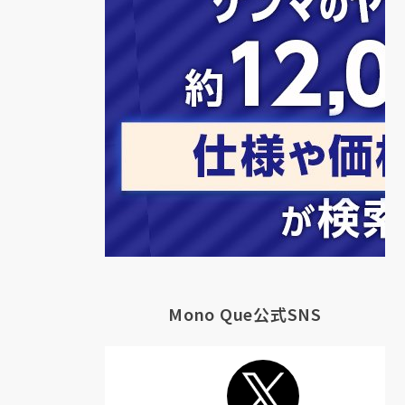
Mono Que公式SNS