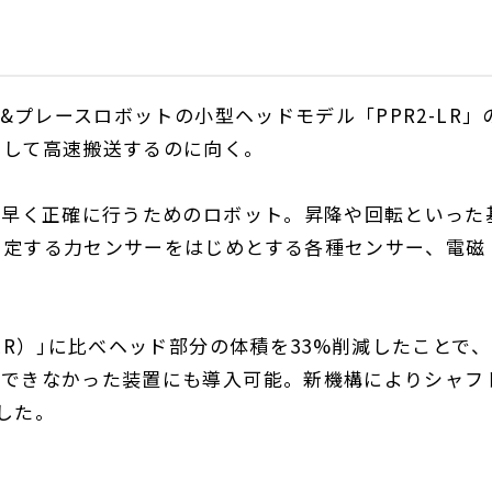
&プレースロボットの小型ヘッドモデル「PPR2-LR」
着して高速搬送するのに向く。
素早く正確に行うためのロボット。昇降や回転といった
測定する力センサーをはじめとする各種センサー、電磁
LR）｣に比べヘッド部分の体積を33%削減したことで、
ができなかった装置にも導入可能。新機構によりシャフ
した。