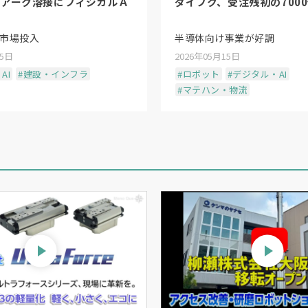
、アーク溶接にフィジカルＡ
ダイフク、受注残初の700
に市場投入
半導体向け事業が好調
15日
2026年05月15日
AI
#建設・インフラ
#ロボット
#デジタル・AI
#マテハン・物流