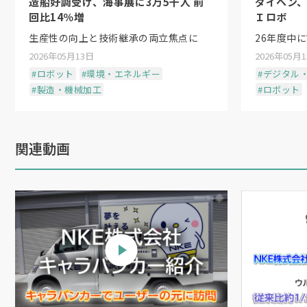
造船好調受け、海事展に3万5千人 前
ダイヘン
回比14％増
Ｉロボ
生産性の向上と技術継承の両立焦点に
26年度中
2026年05月13日
2026年05月
#ロボット
#環境・エネルギー
#デジタル・
#製造・機械加工
#ロボット
関連動画