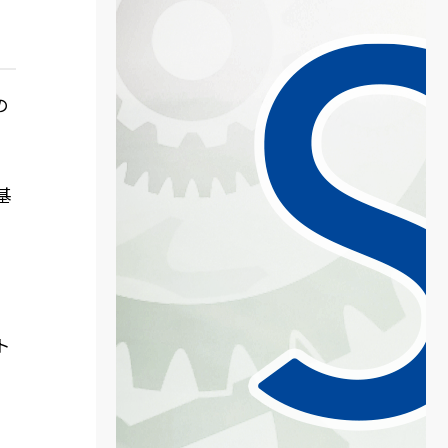
の
基
ト