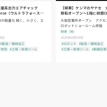
軽量高出力エアチャック
【柳瀬】ケンマのヤナセ 
 Force（ウルトラフォース）
移転オープン〜1階に研磨
」〜日本初のシーケンスシリ
ョールーム
/3の軽量化 軽く、小さく、エ
大阪営業所オープン アクセ
ロボットショールーム併設
柳瀬（株）
28日
2025年09月29日
#製造・機械加工
#ロボット
#製造・機械加工
・物流
#工場・現場ツール
#工場・現場ツール
#動画記事