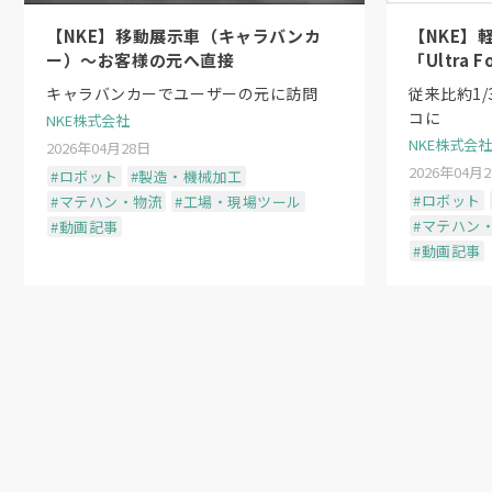
【NKE】移動展示車（キャラバンカ
【NKE】
ー）〜お客様の元へ直接
「Ultra
シリーズ
キャラバンカーでユーザーの元に訪問
従来比約1
ンダ機構
コに
NKE株式会社
NKE株式会社
2026年04月28日
2026年04月
#ロボット
#製造・機械加工
#ロボット
#マテハン・物流
#工場・現場ツール
#マテハン
#動画記事
#動画記事