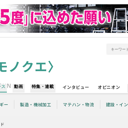
ース
動画
特集・連載
インタビュー
オピニオン
ギー
製造・機械加工
マテハン・物流
建設・イ
ッド