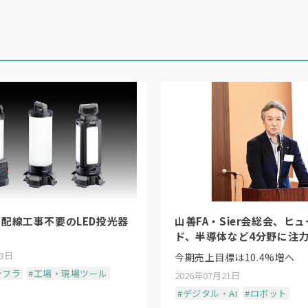
自の概念を提唱。収まりのフロントローディングでは、
むことで、設計者がパラメータを入力するだけでサッシ
構築。昨年9月には、茨城県かすみがうら市にBIMモ
a工場を稼働するなど、工業化による建築の生産性向上
App」を通じた「製作加工連携」を実装した実例を紹介。
スでは、設計データから製作施工図と製造用データ（バ
とで、上流と下流のデータ連携を確実なものとするとと
消する。製作工場における長期の待機時間がほぼ消滅し
れるという。
配線工事不要のLED投光器
山善FA・Sier会総会、ヒ
ド、半導体など4分野に注
23日
今期売上目標は10.4%増へ
ンフラ
#工場・現場ツール
2026年07月21日
#デジタル・AI
#ロボット
産者側からいかに上流工程へ働きかけるか」をテーマに