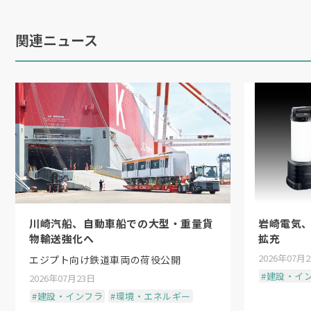
「ルール」「人」の三類型に整理する独
ッシの建具ルールをBIMパーツに組み込
関連ニュース
ーカーへ情報連携が自動化される仕組みを
ルと工場ロボットを連携した内床用のPC
力を入れる。
野原グループはBIM活用基盤「Build
年から提供を始めた建具工事向けサービ
図）の作成工程を自動化・省力化するこ
に、施工・製造現場の手間や不具合を解
川崎汽船、自動車船での大型・重量貨
「全体のリードタイムの半減」も見込ま
岩崎電気、
物輸送強化へ
拡充
2026年07月
エジプト向け鉄道車両の荷役公開
■発注者側の意識改革も
#建設・イ
2026年07月23日
#建設・インフラ
#環境・エネルギー
後半のパネルディスカッションでは「生