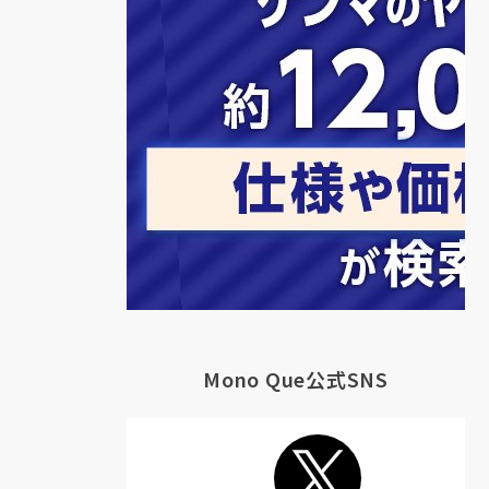
Mono Que公式SNS