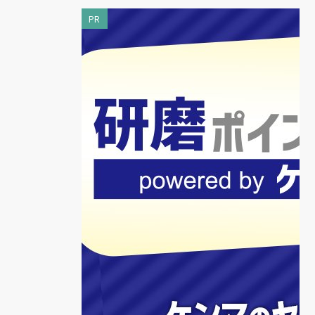
PR
回
今
ジ
、