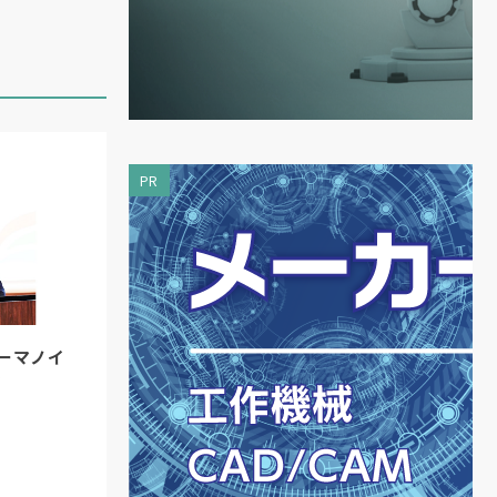
サ
メ
デ
に
PR
今
ラ
も
、
ューマノイ
力
議