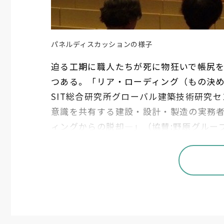
パネルディスカッションの様子
迫る工期に職人たちが死に物狂いで帳尻
つある。「リア・ローディング（もの決
SIT総合研究所グローバル建築技術研究セ
意識を共有する建設・設計・製造の実務者を集
ィングからの脱却—」（協賛:野原グルー
※DfMA:Design for Manufacturing an
事例発表には安藤ハザマ、長谷工コーポレー
藤ハザマはBIMと製造CAD連携によるプ
製品図の作図工数を従来比40%削減できる
施工のBIM100%体制を確立した長谷