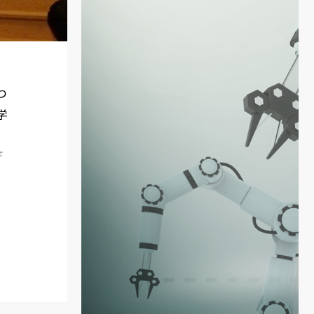
つ
学
題
デ
安
。
・
」