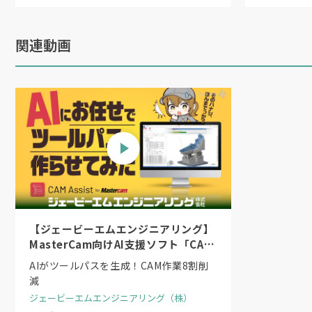
論がなされた。コーディネーターを務め
善への意識が高まっていると指摘。一方
関連動画
る」とし、フロントローディングやDfM
長谷工コーポレーションの中野達也氏もD
るためには「計画設計段階からの意思決
「相見積りの仕組みの下では、設計段階
ば、安藤ハザマさんのPC基礎梁を使いた
の結果、採用に至らないケースがある。そ
初期段階でしていただく必要がある」（
【ジェービーエムエンジニアリング】
MasterCam向けAI支援ソフト「CAM
Assist for Mastercam」
AIがツールパスを生成！CAM作業8割削
では発注者をどう動かすか。BIM関連の
減
るから」とお願いするだけでは発注者は動
ジェービーエムエンジニアリング（株）
ビジネスが大きく拡張される可能性があ