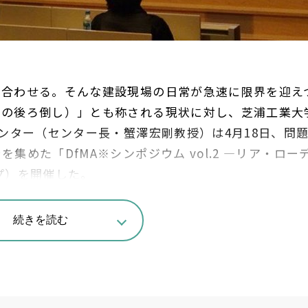
を合わせる。そんな建設現場の日常が急速に限界を迎え
めの後ろ倒し）」とも称される現状に対し、芝浦工業大
ンター（センター長・蟹澤宏剛教授）は4月18日、問
めた「DfMA※シンポジウム vol.2 —リア・ロー
プ）を開催した。
d Assembly。製造と組立のための設計
続きを読む
ション、カワトT.P.C.、野原グループの4社が登壇。
レキャストコンクリート（PCa）基礎梁の内製化を報告
見通しを示した。一方で、2020年にマンション設計
工コーポレーションは、フロントローディングを「収まり