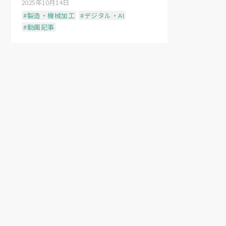
2025年10月14日
発注者のモチベーションを変えられるの
#製造・機械加工
#デジタル・AI
#動画記事
こうした議論を受けて、東京電機大学の
は各社が自らの事業領域で個別最適化に
後の建築業界が目指すべき「次の山」と
ュールをつなぐ『インターフェース設計
充実した議論を締めくくった。
（2026年5月14日MonoQue掲載）