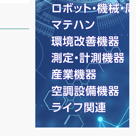
改
あ
げ
を
困
と
が