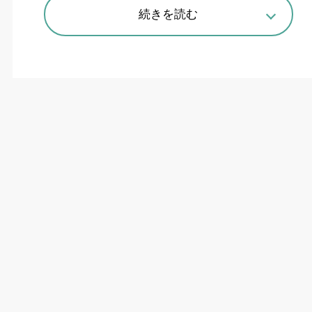
続きを読む
プロトタイプ機体の外観
線路を自律走行して遠隔点検
Preferred Robotics
（東京都千代田区）は、
JR
東日本と共同で鉄道インフラの維持管理ロボット
を共同開発していることを明かした。路盤の崩壊
や線路内への土砂流入などを、線路上を自律走行
するロボットで遠隔点検する。すでに概念実証
（
POC
）を
2
段階にわたって実施しており、今後
も実用化に向けた開発を継続するという。