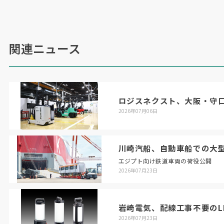
今後は実用化に向け、在来線を中心に様々な路線
で走行試験が行われる予定。
関連ニュース
（2026年5月13日MonoQue掲載）
ロジスネクスト、大阪・守
2026年07月06日
川崎汽船、自動車船での大
エジプト向け鉄道車両の荷役公開
2026年07月23日
岩崎電気、配線工事不要のL
2026年07月23日