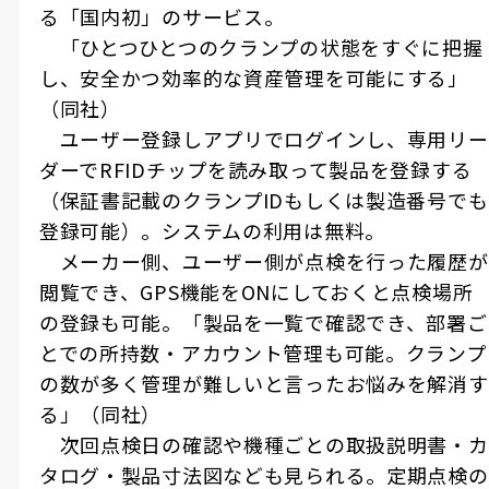
る「国内初」のサービス。
「ひとつひとつのクランプの状態をすぐに把握
し、安全かつ効率的な資産管理を可能にする」
（同社）
ユーザー登録しアプリでログインし、専用リー
ダーで
RFID
チップを読み取って製品を登録する
（保証書記載のクランプ
ID
もしくは製造番号でも
登録可能）。システムの利用は無料。
メーカー側、ユーザー側が点検を行った履歴が
閲覧でき、
GPS
機能を
ON
にしておくと点検場所
の登録も可能。「製品を一覧で確認でき、部署ご
とでの所持数・アカウント管理も可能。クランプ
の数が多く管理が難しいと言ったお悩みを解消す
る」（同社）
次回点検日の確認や機種ごとの取扱説明書・カ
タログ・製品寸法図なども見られる。定期点検の