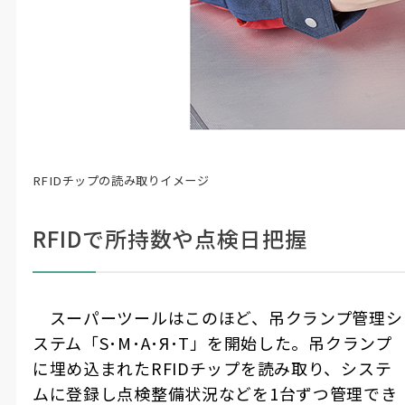
RFIDチップの読み取りイメージ
RFIDで所持数や点検日把握
スーパーツールはこのほど、吊クランプ管理シ
ステム「
S
･
M
･
A
･
Я
･
T
」を開始した。吊クランプ
に埋め込まれた
RFID
チップを読み取り、システ
ムに登録し点検整備状況などを
1
台ずつ管理でき