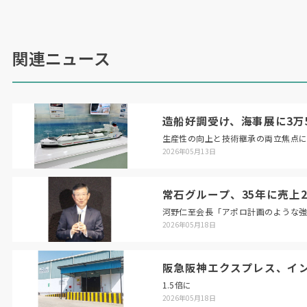
関連ニュース
造船好調受け、海事展に3万5
生産性の向上と技術継承の両立焦点
2026年05月13日
常石グループ、35年に売上2
河野仁至会長「アポロ計画のような
2026年05月18日
阪急阪神エクスプレス、イ
1.5倍に
2026年05月18日