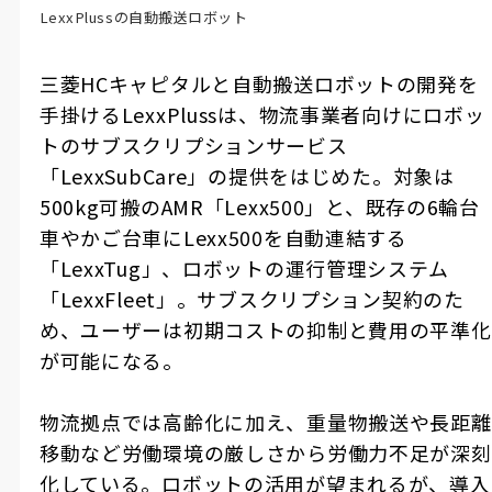
LexxPlussの自動搬送ロボット
三菱
HC
キャピタルと自動搬送ロボットの開発を
手掛ける
LexxPluss
は、物流事業者向けにロボッ
トのサブスクリプションサービス
「
LexxSubCare
」の提供をはじめた。対象は
500kg
可搬の
AMR
「
Lexx500
」と、既存の
6
輪台
車やかご台車に
Lexx500
を自動連結する
「
LexxTug
」、ロボットの運行管理システム
「
LexxFleet
」。サブスクリプション契約のた
め、ユーザーは初期コストの抑制と費用の平準化
が可能になる。
物流拠点では高齢化に加え、重量物搬送や長距離
移動など労働環境の厳しさから労働力不足が深刻
化している。ロボットの活用が望まれるが、導入