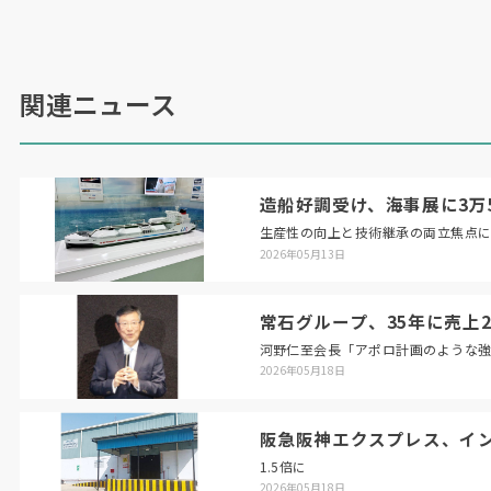
関連ニュース
造船好調受け、海事展に3万5
生産性の向上と技術継承の両立焦点
2026年05月13日
常石グループ、35年に売上2
河野仁至会長「アポロ計画のような
2026年05月18日
阪急阪神エクスプレス、イ
1.5倍に
2026年05月18日