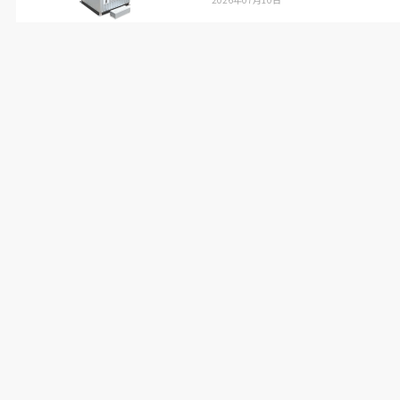
ら、エンジン駆動式のポンプに回転数制御機能を
付けた特殊なポンプの導入が決まった。