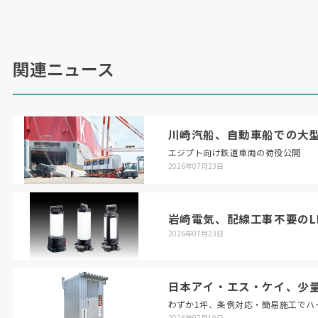
などを確認いただきました」（荏原製作所・社会
システム建設部東京建設第一課の渡邊勤氏、以下
同）
関連ニュース
同社が施工を担当する南摩揚水機場はダム直下に
位置する。渇水時にダムの取水口から貯留された
川崎汽船、自動車船での大
水を取り込み、ポンプを使って圧力を高め押し出
エジプト向け鉄道車両の荷役公開
すことで、より標高の高い大芦川や黒川流域に水
2026年07月23日
を届ける役割を持つ。
施設に設置されたポンプは
6
つ。特長的なのがエ
岩崎電気、配線工事不要のL
ンジン駆動の送水用大型ポンプ
2
基だ。一般的な
2026年07月23日
揚水機場では、送る水量を細かく調整するためイ
ンバーター制御が可能なモーター駆動のポンプが
日本アイ・エス・ケイ、少
使用される。しかし、南摩揚水機場では、最大出
わずか1坪、条例対応・簡易施工でハ
力時に必要なポンプ性能とコストのバランスか
2026年07月10日