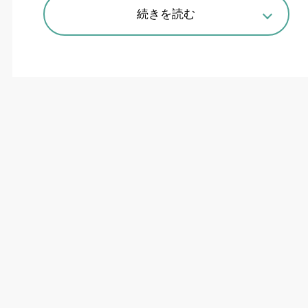
場負担軽減
続きを読む
現場の省力化が急務となっている建設設備業界で
は、最新のデジタルツールの活用が広がってい
る。国内最大手のポンプメーカー・荏原製作所
も、
10
年程前から
3D
モデルの現場活用を模索し
てきた。現在、詳細な
3D
モデルと
MR
技術を用い
た緻密な事前検証によって、スムーズな工程管理
や手戻り削減に絶大な威力を発揮している。同社
が施工を担う南摩ダムの南摩揚水機場での取り組
みから、設備施工の未来を探る。
南摩ダムは（独）水資源機構が栃木県鹿沼市で進
めている思川開発事業の中核施設であり、利根川
水系思川の支川の南摩川に建設されている。本ダ