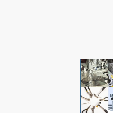
る機会になっています。建設業界では担い手不足
が問題になっていますが、会社としてこうした取
り組みを後押しすることで、若手の社員も増えて
きています。手前味噌ですがとても良い環境にな
ってきているなと感じています」
MEMO
南摩揚水機場にはエンジン駆動式のポンプが含ま
れているため、消防署や労働基準監督署への届出
や、県の環境課との調整などが必要になった。従
来の
2D
図面だと担当者によっては理解が難しく
審査に時間がかかる場合があったが、
3D
図面を
用いることで「円滑に話が進み、非常に好評でし
た」（渡邊氏）という。