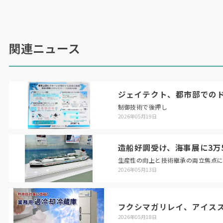
ディスペンサー消毒を用いることで、人同士の接
触による感染リスクの低減に貢献できる」として
いる。
関連ニュース
（
2020
年
8
月
25
日号掲載）
ジェイテクト、都市部での
制御技術で後押し
2026年05月19日
造船好調受け、海事展に3万5
生産性の向上と技術継承の両立焦点
2026年05月13日
フクシマガリレイ、アイス
2026年05月18日