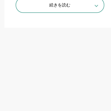
続きを読む
新型コロナ感染対策
THK
（寺町彰博社長）は、接触による感染リ
スクの低減に貢献する検温ロボットを開発、
8
月
より先行受注を開始した。
検温ロボットは、頭部のサーモグラフィカメラ
で体温を測定し、発熱者が発見された場合には遠
隔操作でオペレーターが応対するサービスロボッ
ト。サーモグラフィカメラは
AI
を活用したサービ
ス提供・研究を行うネクストリーマーが開発した
遠隔操作機能付き
AI
画像認識技術による顔認証機
能を搭載。発熱を感知した際は遠隔地にいるオペ
レーターが検温対象者に有人対応する。