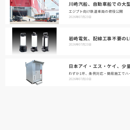
験から言えば綺麗なロジックほど現場で崩れる。
川崎汽船、自動車船での大
現場の泥臭さを合理化するアプリは、現場を完全
エジプト向け鉄道車両の荷役公開
に理解しないと作れません」
2026年07月23日
岩崎電気、配線工事不要のL
2026年07月23日
日本アイ・エス・ケイ、少
わずか1坪、条例対応・簡易施工でハ
2026年07月10日