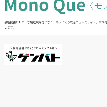
既に同社では鉄骨コンパスを運用し、受注した案
件の鉄骨を出荷するまでの間接費を従来比約
40%
削減した。興味を持つ複数の商社と今夏以
最新技術とリアルな製造現場をつなぐ、モノづくり総合ニュースサイト。日本
降に試験運用も進める予定だ。機能は現在も改善
します。
を続けており、実装されれば「取って代わること
のできないアプリになる手応えがある」と言う。
商社だけでなく一定の案件数を抱えるファブや、
間接的に上流のゼネコン、デベロッパーにも利点
が届くと見る。
国内鉄骨需要は
2025
年に
343
万㌧と節目の
400
万
㌧を大きく割り込み、底割れも懸念される。建設
コストは高騰するが鉄骨の加工賃は頭打ちで、人
手不足もあり業界には閉塞感も漂う。だが管理業
務のコストが下がれば、損益分岐点も下がり同じ