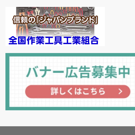
仕事でも黒字が出しやすい筋肉質な構造に変わ
る。
「今は業界全体が暗い雰囲気ですが、鉄は必ず必
要。前を向こうとする会社がより前向きになれば
良いし、今は後ろ向きになっている会社にとって
も『これ、面白いやん
!
』と、業界のカンフル剤
になるような機能を今後も追加していきたい」。
現場の痛みから生まれた鉄骨コンパス。鉄骨業界
の羅針盤になるか。
（日本物流新聞2026年6月10日号掲載）