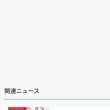
場合によっては何社ものファブが連なる。元請け
の商社からすれば「誰がどの鉄骨を作っている
か」が見えず、図面や出荷リストを突き合わせ確
認するほかない。出来高・出荷管理コストは膨ら
み、ファブ側も同様に工数が嵩む。国内鉄骨需要
が落ち込む中、業界全体が疲弊していた。
自社のみの効率化では限界がある。商流をまたぐ
システムが必要では。不動産デベロッパーから家
業に戻り、危機感を抱いた川端氏が開発したのが
鉄骨コンパスだ。既存の出来高・出荷管理ソフト
は自社でのみ運用する
“
閉じた
”
構造で、複雑な商
流とミスマッチがあった。何より「ロジックが綺
関連ニュース
麗すぎて痒い所に手が届かない」と川端氏は実感
を込めて言う。「あらゆるしわ寄せを受けるポジ
ションで、想定外の案件も沢山こなしてきた。経