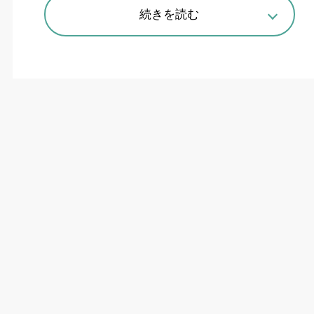
異色のHグレードファブリケーター
続きを読む
が挑む業界変革
工期が逼迫し工場がパンク寸前
そんな納期や価
格で行き詰まった案件が次々持ち込まれる鉄骨フ
ァブリケーターがある。
H
グレード認定を受ける
辰弥（大阪府泉南市）だ。業界屈指の生産能力
と、駆け込み仕事の混乱した情報を迅速に整理す
る
“
前捌き力
”
で、短納期・大量の鉄骨製作を担っ
てきた。ただ自社のオフィス業務を効率化できて
も、鉄骨業界は多重下請け構造。様々な企業が連
なるため商流全体で出来高や出荷管理の工数が嵩
みやすい。鉄骨需要が落ち込む中、管理業務を効
率化せねば業界そのものの持続が難しくなる。こ
の危機感から生まれた国内初の鉄骨向け商流横断