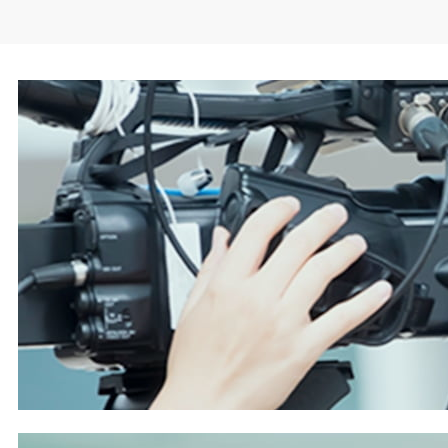
現仕様では図面や添付用のマグネットシートに埋
め込んだ
QR
コードを各工程の完了時にスマホで
読み込むことで、案件ごとに最新の出来高と進捗
率が
2
時間に一度更新され、同じアプリで商社や
他のファブと共有できる。さらに製作にかかった
工数を記録する日報機能と出来高管理を紐づけ、
1
日単位で累積原価を算出して見積額と比較する
原価管理機能も備える。特急の鉄骨製作依頼はス
ピード最優先で、とにかく現場に出荷し過不足分
は後で調整するなど、原価管理がどんぶり勘定に
なりやすかった。蓋を開けて初めて収支がわかる
状況が是正できれば、赤字案件を回避して価格交
渉するなど収益の向上につながる。