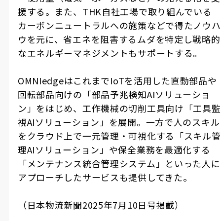
援する。また、
THK
自社工場で取り組んでいる
カーボンニュートラルへの施策などで得たノウハ
ウを元に、省エネを阻害するムダを特定し戦略的
なエネルギーマネジメントもサポートする。
OMNIedge
はこれまで
IoT
を活用した直動部品や
回転部品向けの「部品予兆検知
AI
ソリューショ
ン」をはじめ、工作機械の切削工具向け「工具監
視
AI
ソリューション」を展開。一方で人のスキル
をクラウド上で一元管理・可視化する「スキル管
理
AI
ソリューション」や保全業務を最適化する
「メンテナンス統合管理システム」といった人に
アプローチしたサービスも提供してきた。
（日本物流新聞
2025
年
7
月
10
日号掲載）