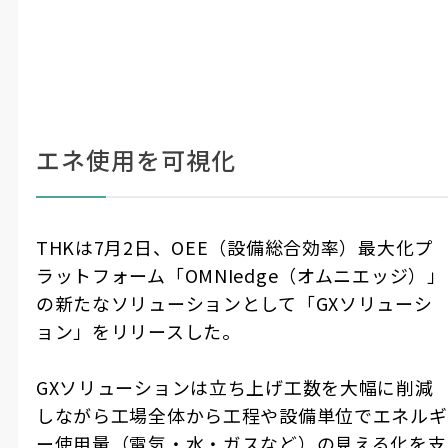
エネ使用を可視化
THK
は
7
月
2
日、
OEE
（設備総合効率）最大化プ
ラットフォーム「
OMNIedge
（オムニエッジ）」
の新たなソリューションとして「
GX
ソリューシ
ョン」をリリースした。
GX
ソリューションは立ち上げ工数を大幅に削減
しながら工場全体から工程や設備単位でエネルギ
ー使用量（電気・水・ガスなど）の見える化を支