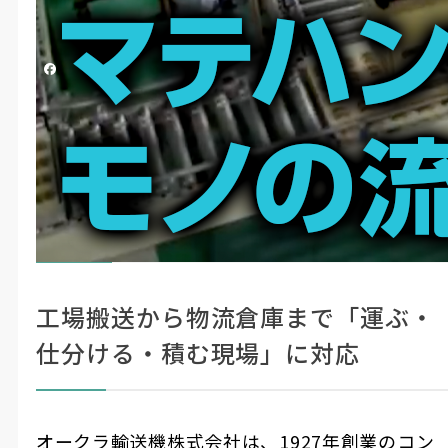
この動画へのお問い合わせ
シェアする
オークラ輸送機（株）
#マテハン・物流
#ロボット
マテハン機器でモノの流れを未来につ
ここに
注目！
なぐ
工場搬送から物流倉庫まで「運ぶ・
仕分ける・積む現場」に対応
オークラ輸送機株式会社は、1927年創業のコン