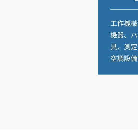
所・以下同）とする。
米国経済への負の影響は、関税20%のケースの
方が大きくなる。日本の実質GDPへの影響は
10%の関税時には0.02%だったが、マイナス
0.02%とマイナスに転じる。
関税が10%時は「電子・電機産業が大きなプラ
スとなり、自動車もベースライン比でプラスの経
済効果を得ていた」。関税が20%のときには
「電子・電機産業のメリットも大幅に縮小し、自
動車産業への影響は大きなマイナスに転じること
が分かる」とする。