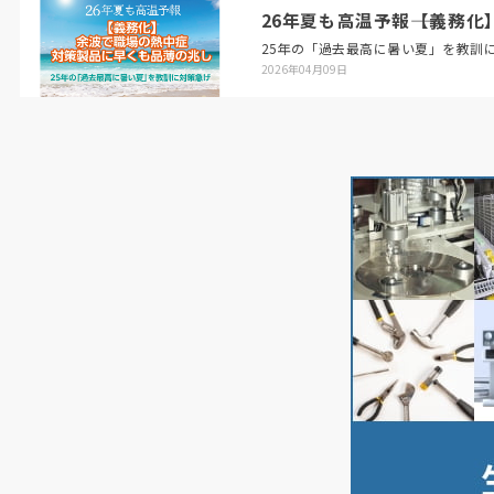
26年夏も高温予報――【義
25年の「過去最高に暑い夏」を教訓
2026年04月09日
10%の関税を課すケースを想定すると、「米国、
中国が大きく負の影響を被るのに対し、東南アジ
ア諸国連合（ASEAN）やインドは米中対立の
『漁夫の利』が自国への10%の関税の負の影響
を上回るためプラスの影響となり、日本は『漁夫
の利』と10%の関税の効果が打ち消しあって影
響がほぼゼロになることが示された」（同研究