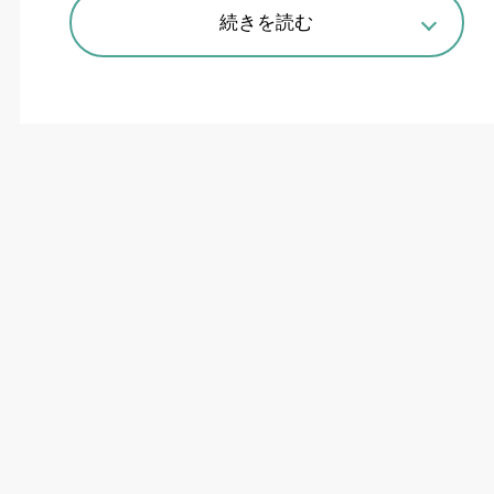
続きを読む
京セラのサービスは独自のAIを使い安価なカメラで小さな部品を１
つずつ向きや裏表も認識しピック＆プレースできる
各ソリューションの勝ち筋を探る
賀詞交歓会は、その性質上多少“盛った〟本年の
景気予測を織り込むのがあいさつの定番だ。昨年
は「中国は底堅さを見せ、国内も半導体需要が年
後半から立ち上がってくる」という予測が多かっ
た。今年は「型式指定不正の影響からの回復」
「引き続きの半導体への投資拡大」「インバウン
ドの増加」「個人消費の回復」などにより「コロ
ナの病み上がり」から本格成長へ、というストー
リーラインが人気だった。とはいえ、実際は先行