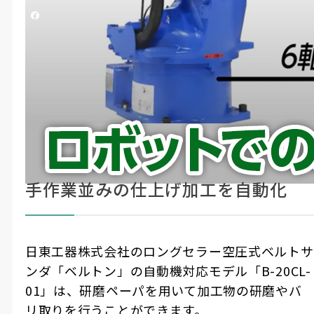
シェアする
日東工器（株）
#ロボット
#製造・機械加工
#工場・現場ツール
ロボットでのバリ取り、研磨作業に最
ここに
注目！
適
手作業並みの仕上げ加工を自動化
日東工器株式会社のロングセラー空圧式ベルトサ
ンダ「ベルトン」の自動機対応モデル「B-20CL-
01」は、研磨ペーパを用いて加工物の研磨やバ
リ取りを行うことができます。