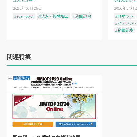
なんとか重工
NKE株式会社
の溶接作業の遠隔化も現実味を帯びてく
2026年05月26日
2026年04月
#YouTuber
#製造・機械加工
#動画記事
#ロボット
#マテハン
さらに両社は、この高いロバスト性を持
#動画記事
して、ある国家的プロジェクトでの応用
今回の協業のもう一つの特徴は、「アト
関連特集
「多くのアトツギは、自ら望んで家業に
価値を生み出そうとする。こうした取り
ビジネスが面白くなる流れをつくりたい
（日本物流新聞
2026
年
5
月
15
日号掲載）