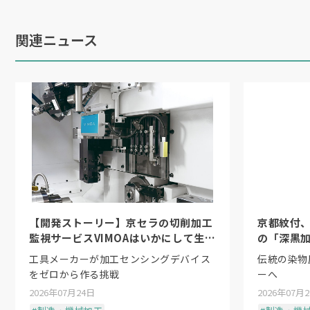
きるため、通信遅延に伴うオーバーシュ
関連ニュース
一方で、開発過程では課題もあった。ロ
ョンにおいて、「
ArUco
マーカー」を用
度低下のリスクが避けられなかったとい
「工業用途では安定性が最優先です。紙
ました」（髙丸工業・髙丸泰幸専務）
こうした課題に対し、中小企業庁主催「
【開発ストーリー】京セラの切削加工
京都紋付
たな解決策を生んだ。電研のアルマイト
監視サービスVIMOAはいかにして生ま
の「深黒
ArUco
マーカーの開発に乗り出した。
れたか
工具メーカーが加工センシングデバイス
伝統の染物
をゼロから作る挑戦
ーへ
「意匠用途で培ってきたアルマイト技術
2026年07月24日
2026年07月
た。アトツギ同士の連携だからこそ実現