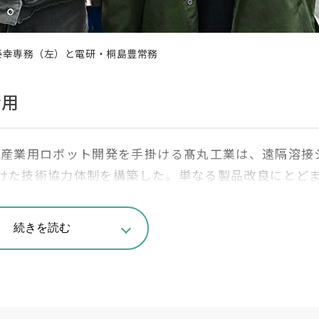
丸泰幸専務（左）と電研・桐島豊常務
活用
、産業用ロボット開発を手掛ける髙丸工業は、遠隔溶接
けた技術協力体制を構築した。単なる製品改良にとど
う「アトツギ」同士による共創のモデルケースとして、
みでもある。
続きを読む
、カメラ画像とロボットの動作シミュレーションを組
といった直感的な操作で、未経験者でも遠隔から溶接
要とせず、実機の動作結果を事前に確認してから指令