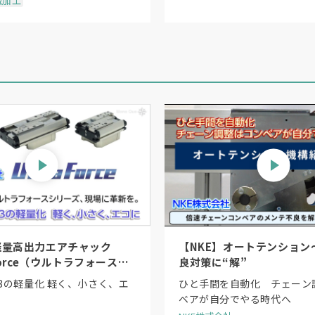
械加工
理としての電解研磨だ。電解研磨は電気化学的に表面
高品位な下地処理が可能になる。
が用いられてきたが、環境規制の強化により使用が制限
ーの電解研磨技術を確立。特許こそ取得していないもの
の技術を持つ企業は極めて限られるという。
co
マーカーのような精度と形状を両立させることがで
軽量高出力エアチャック
【NKE】オートテンション
 Force（ウルトラフォース）
良対策に“解”
」〜日本初のシーケンスシリ
/3の軽量化 軽く、小さく、エ
ひと手間を自動化 チェーン
レーションの安定性は大幅に向上する見込みだ。これが
ベアが自分でやる時代へ
ブル化にも道が開ける。建設現場など高所・危険環境