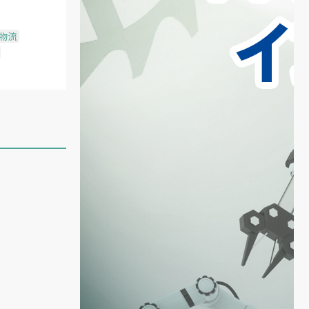
物流
と
い
、