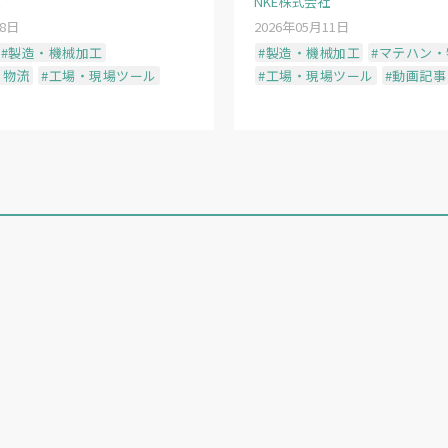
NKE株式会社
る。
28日
2026年05月11日
#製造・機械加工
#製造・機械加工
#マテハン・
・物流
#工場・現場ツール
#工場・現場ツール
#動画記事
つ認識技術を、屋外環境や悪条件下でのカメラ認識基盤
も視野に入れている。
ツギ」という共通の立場にある経営層同士の連携だ。
戻ったわけではありません。それでも、だからこそ新し
組みを発信することで、各地で同じような連携が生まれ
」（高丸専務）