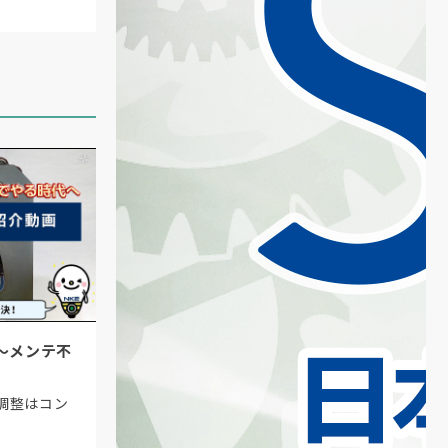
を
さ
き
〜メンテ不
調整はコン
確
で