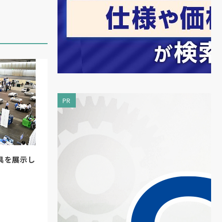
。
シ
精
し
PR
新
具を展示し
の
し