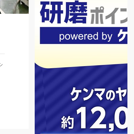
シ
ま
新
み
作
で