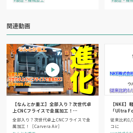
#製造・機械加工
#製造・機
の技術の核となるのが、アルマイト前処
関連動画
平滑化するため、条件制御により均一で
一般にアルミの電解研磨には六価クロム
れている。電研では、独自にクロムフリ
の、複雑形状にも対応できる実用レベル
■アトツギによる新たな経済発展を
「クロムフリーの電解研磨を用いて、
ArU
【なんとか重工】全部入り？次世代卓
【NKE】
るのは当社の強みです」（同）
上CNCフライスで金属加工！
「Ultra
［Carvera Air］
シリーズ
全部入り？次世代卓上CNCフライスで金
従来比約1
このアルミ製マーカーにより、キャリブ
ンダ機構
属加工！［Carvera Air］
コに
立されれば、「
WELDEMOTO
」のポータ