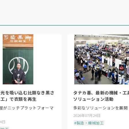
ートや干渉といった遠隔操作特有のリスクも回避できる
ボット本体とカメラの位置関係を特定するキャリブレー
いた手法を試みたが、紙やシールでは汚れや欠損による
う。
やシールでは再現性に課題があり、その手法は一度断念
アトツギ甲子園」を通じて接点を持った電研との連携が
、光を吸い込む比類なき黒さ
タナカ善、最新の機械・工
加工技術を活用し、高耐久かつ高認識性を持つアルミ製
加工」で衣類を再生
ソリューション活動
屋がニッチプラットフォーマ
多彩なソリューションを展開
2026年07月24日
が、ロボット分野で活用できるとは想像していませんで
24日
#製造・機械加工
できた展開です」（電研・桐島豊常務）。