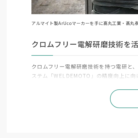
アルマイト製ArUcoマーカーを手に髙丸工業・髙
クロムフリー電解研磨技術を
クロムフリー電解研磨技術を持つ電研と
ステム「
WELDEMOTO
」の精度向上に向
らず、ファミリービジネスの次世代を担
たなビジネスのあり方を提示する取り組
髙丸工業が開発した「
WELDEMOTO
」は
合わせ、パソコン上のドラッグ
&
ドロップ
業を行えるシステムだ。
3
次元データを必