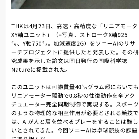
THK
は
4
月
23
日、高速・高精度な「リニアモータ
XY
軸ユニット」（
=
写真。ストローク
X
軸
925
㍉、
Y
軸
750
㍉。加減速度
2G
）をソニー
AI
のリサ
ーチプロジェクトに提供したと発表した。その研
究成果を示した論文は同日発行の国際科学誌
Nature
に掲載された。
このユニットは可搬質量
40
㌔グラム超においても
リニアモーター駆動で
0.8
秒の往復動作を全アク
チュエーター完全同期制御で実現する。スポーツ
のような物理的な相互作用が必要とされる競技で
は、
AI
が人と肩を並べるプレーをすることは難し
いとされてきた。今回ソニー
AI
は卓球競技の課題
に取り組んだ。