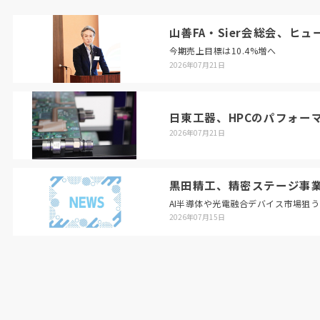
山善FA・Sier会総会、ヒ
今期売上目標は10.4%増へ
2026年07月21日
日東工器、HPCのパフォー
2026年07月21日
黒田精工、精密ステージ事
AI半導体や光電融合デバイス市場狙う
2026年07月15日