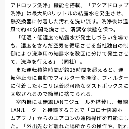
アドロップ洗浄」機能を搭載。「アクアドロップ
洗浄」は最大約
3
リットルの結露水を発生させ、
熱交換器に付着した汚れを洗い流す。洗浄後は温
風で約
40
分間乾燥させ、清潔な状態を保つ。
「低温・低湿度で結露水が発生しづらい冬場で
も、湿度を含んだ空気を循環させる当社独自の制
御により洗浄用の結露水を数回に分けて発生させ
て、洗浄を行える」（同社）。
また運転積算時間が約
25
時間を超えると、運
転停止時に自動でフィルターを掃除。フィルター
に付着したホコリは着脱可能なダストボックスに
回収されるので簡単に捨てられる。
室内機には無線
LAN
モジュールを搭載し、無線
LAN
ルーターと接続することで「コロナ快適ホー
ムアプリ」からのエアコンの遠隔操作を可能にし
た。「外出先など離れた場所からの操作や、離れ