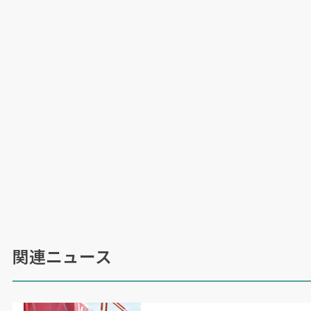
もう
1
桁台だ。「若い子を呼び戻したい。でも
『
3K
』の印象がへばりついているから来ない。
だったら現状を根底からぶっ壊してやろうと思っ
たんです」
当時設備工事のオフサイト化ははほぼ進んでおら
ず、顧客の反応も冷たかった。話も聞いてもらえ
ない。だが深刻化する人手不足が追い風になる。
業者が入り乱れ、天候に左右される従来の現場施
工は作業効率が本来の
7
割に落ちるとされる。対
して同社は配管類をフレーム内に高密度に収めた
「モジュール」を環境の整った工場で作り込む。
現場で
1
カ月かかる施工が
1
日で済む場合もあり
関連ニュース
「現場ではほぼ置くだけ」という。
この体制を支えるのが設計力だ。
23
年に設計会