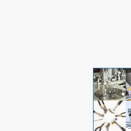
管以外をオフサイト化するための新工場を建設中
だ。
米国では既に設備工事もオフサイト化が進行し、
「米国の今が日本の
10
年後の姿。日本でもいず
れ標準になる」と見る。目標は先駆者として標準
仕様を作ってしまうこと。「そして一気に逃げ切
りたい。『建設業界を思いっきり変える』が我々
の合言葉です」と結んだ。