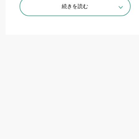
現場施工の最小化で若手が集う業界
続きを読む
に変革
エフライズ（福岡市博多区）が配管類を中心とし
た設備工事のオフサイト化（工場内製作）で注目
を集めている。フレーム内に配管やその他設備を
高密度に納め、現場に運んで施工を最小化。プラ
ント工事等に比べオフサイト生産が遅れていた設
備工事に新風を吹き込む。
「そんなやりにくい現場なら、もう引き揚げる
よ」
前職のサブコンで
25
年働いた岡本創一朗氏（現