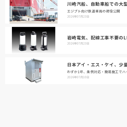
社を買収。
BIM
で細かく仕様を詰めて品質を上
川崎汽船、自動車船での大
げ、手戻りを無くした。さらに工場（宮若ベー
エジプト向け鉄道車両の荷役公開
ス）では屋内に現場を丸ごと完全再現。製作した
2026年07月23日
全モジュールを一度組み上げ、分割して現場へ送
り出すのだ。
岩崎電気、配線工事不要のL
2026年07月23日
「正直、過剰なアプローチ。我々が現地施工する
なら一度組まなくてもピタッと合わせる自信があ
る。ただ業界にはまだ懐疑的な目もある。施工業
日本アイ・エス・ケイ、少
者に責任を丸投げせず『工場で組めたから現場で
わずか1坪、条例対応・簡易施工でハ
2026年07月10日
も組める』という確証が欲しかった」
ある大手機械メーカーの案件では
10
㌧車数十台
分のモジュールを納品。他業者が施工を急ぐ中、
同社の範疇だけ早々に工事を終えた。こうした実
績でゼネコンから引き合いが急増している。