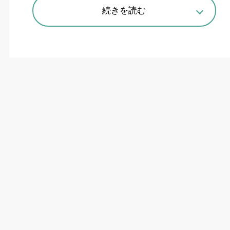
続きを読む
ボルト1か所をインパクトレンチで締付けるだけで挟み込む「Go-
one 次世代型腹起し用親綱支柱」。確かな安全性だけでなく取り付
け・解体時間も大幅に短縮
業界初・仮設工業会の単品承認取得
地上の安全性に比べて、地下山留め工事の「腹起
し（
H
形鋼などの鋼材）」に取り付ける親綱支柱
への安全対策は盲点になりがちだった。高所作業
をする作業員の命を守る重要な機材でありなが
ら、明確な公的基準が存在しなかったためだ。こ