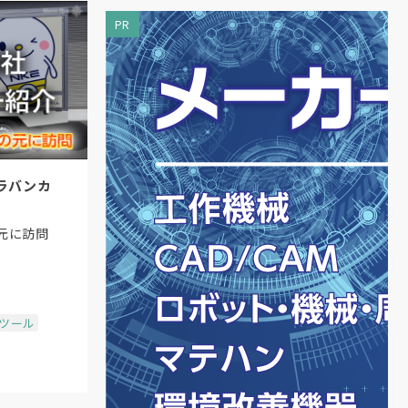
PR
ラバンカ
元に訪問
場ツール