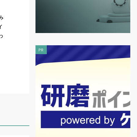
み
イ
わ
PR