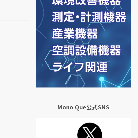
Mono Que公式SNS