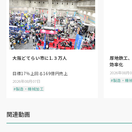
大阪どてらい市に1.３万人
厚地鉄工
効率化
2026年08月
目標17％上回る169億円売上
#製造・機
2026年08月07日
#製造・機械加工
関連動画