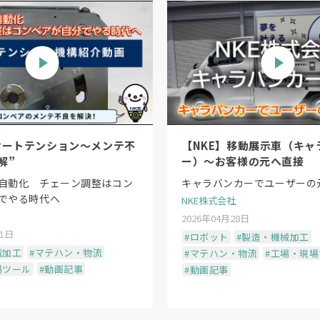
オートテンション〜メンテ不
【NKE】移動展示車（キャ
解”
ー）〜お客様の元へ直接
自動化 チェーン調整はコン
キャラバンカーでユーザーの
でやる時代へ
NKE株式会社
2026年04月28日
11日
#ロボット
#製造・機械加工
械加工
#マテハン・物流
#マテハン・物流
#工場・現
場ツール
#動画記事
#動画記事