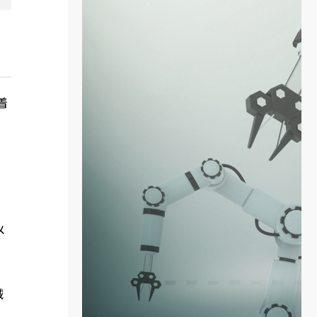
着
メ
械