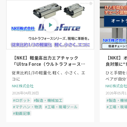
【NKE】軽量高出力エアチャック
【NKE】
「Ultra Force（ウルトラフォース）
良対策に“
シリーズ」〜日本初のシーケンスシリ
従来比約1/3の軽量化 軽く、小さく、エ
ひと手間を
ンダ機構
コに
ベアが自分
NKE株式会社
NKE株式会社
2026年04月28日
2026年05月
#ロボット
#製造・機械加工
#製造・機
#マテハン・物流
#工場・現場ツール
#工場・現
#動画記事