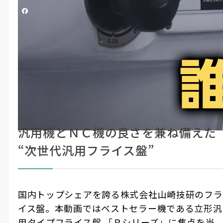
シェアする
（株）山崎技研
#製造・機械加工
ここに
単品加工を誰でも・早く・簡単に
注目！
汎用機とＮＣ機の良さを兼ね備えた
“次世代汎用フライス盤”
国内トップシェアを誇る株式会社山崎技研のフラ
イス盤。本動画ではベストセラー機である立形汎
用タイプフライス盤 「Ｒシリーズ」に焦点を当