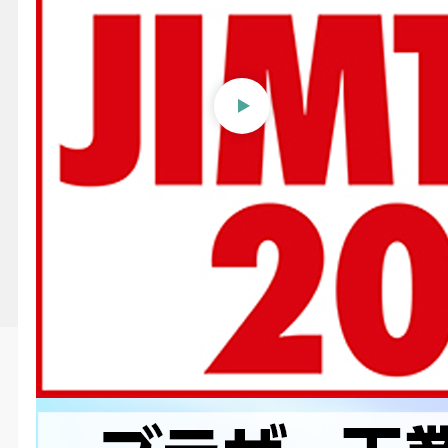
【JIMTOF2024】ブラザー工
業株式会社〜新型30番マシニ
ングセンタ、ダイカストバリ
取り専用機