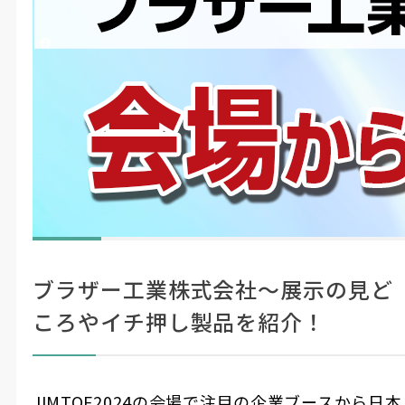
投稿日時
2024/11/11 11:21
更新日時
2024/11/15 09:11
シェアする
Mono Que
#LIVE・展示会レポ
#製造・機械加工
JIMTOF2024の会場からライブ配信！
ここに
見どころやイチ押し製品の紹介をたっ
注目！
ぷりとお届けします。
ブラザー工業株式会社〜展示の見ど
ころやイチ押し製品を紹介！
JIMTOF2024の会場で注目の企業ブースから日本