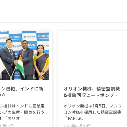
オン機械、インドに新
オリオン機械、精密空調機
設立
&排熱回収ヒートポンプ新
製品
ン機械はインドに産業用
オリオン機械は1月5日、ノンフ
ンプの生産・販売を行う
ロン冷媒を採用した精密空調機
社「オリオ
「PAP03C
05月07日
2026年02月03日