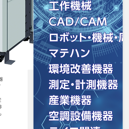
器
ア
変
排
も