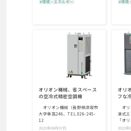
#環境・エネルギー
#環境
オリオン機械、省スペース
オリ
の空冷式精密空調機
フな
オリオン機械（長野県須坂市
オリ
大字幸高246、TEL.026-245-
凍式エ
12
「オリ
2023年06月07日
2022年