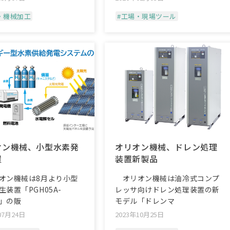
・機械加工
#工場・現場ツール
オン機械、小型水素発
オリオン機械、ドレン処理
置
装置新製品
ン機械は8月より小型
オリオン機械は油冷式コンプ
生装置「PGH05A-
レッサ向けドレン処理装置の新
2」の販
モデル「ドレンマ
07月24日
2023年10月25日