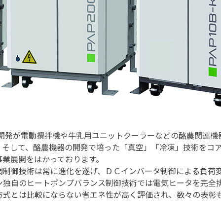
の開発が電動攪拌機や牛乳用ユニットクーラーなどの酪農関連機
。そして、酪農機器の開発で培った「真空」「冷凍」技術をコ
事業展開をはかっております。
制御技術は常に進化を遂げ、ＤＣインバータ制御による負荷
ン独自のヒートポンプバランス制御技術では電気ヒータを完全
方式とは比較にならない省エネ性が高く評価され、数々の表彰