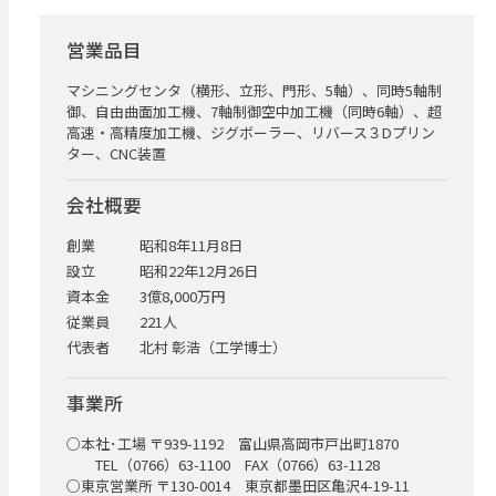
営業品目
マシニングセンタ（横形、立形、門形、5軸）、同時5軸制
御、自由曲面加工機、7軸制御空中加工機（同時6軸）、超
高速・高精度加工機、ジグボーラー、リバース３Dプリン
ター、CNC装置
会社概要
創業
昭和8年11月8日
設立
昭和22年12月26日
資本金
3億8,000万円
従業員
221人
代表者
北村 彰浩（工学博士）
事業所
○本社･工場 〒939-1192 富山県高岡市戸出町1870
TEL（0766）63-1100 FAX（0766）63-1128
○東京営業所 〒130-0014 東京都墨田区亀沢4-19-11