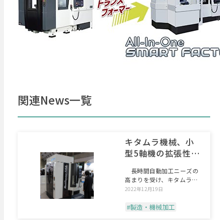
関連News一覧
キタムラ機械、小
型5軸機の拡張性ア
ップ
長時間自動加工ニーズの
高まりを受け、キタムラ機
械は同時5軸制御立形マシ
2022年12月19日
#製造・機械加工