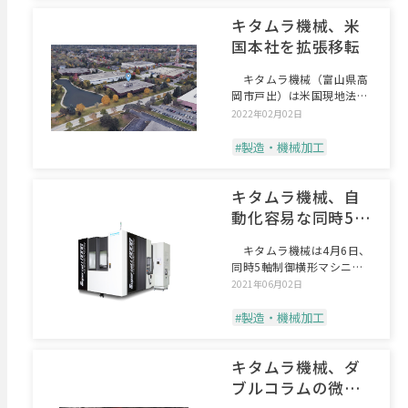
キタムラ機械、米
国本社を拡張移転
キタムラ機械（富山県高
岡市戸出）は米国現地法人
であるKitamura
2022年02月02日
#製造・機械加工
キタムラ機械、自
動化容易な同時5軸
MC
キタムラ機械は4月6日、
同時5軸制御横形マシニン
グセンタの新製品「SU
2021年06月02日
#製造・機械加工
キタムラ機械、ダ
ブルコラムの微細