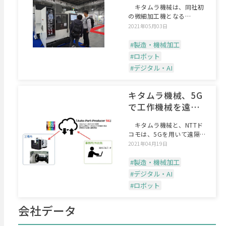
加工機
キタムラ機械は、同社初
の微細加工機となる
「Mycenter-SUPER
2021年05月03日
#製造・機械加工
#ロボット
#デジタル・AI
キタムラ機械、5G
で工作機械を遠隔
操作
キタムラ機械と、NTTド
コモは、5Gを用いて遠隔か
ら工作機械の自動運転
2021年04月19日
#製造・機械加工
#デジタル・AI
#ロボット
会社データ