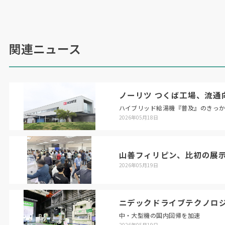
ジ・ツインサーボモータ同期制御を採用した。軸
心冷却と超高精度・高分解能光学式スケールフィ
ードバックを標準装備し、位置決め精度
±0.002mm/
フルストロークを実現した。
関連ニュース
1/1000
度の割出が可能な回転軸は割出精度が業
界最高レベルの
±2
秒で高精度加工を可能にす
る。独自開発の
CNC
装置「
Arumatik-Mi
」を搭
ノーリツ つくば工場、流通
載。顔認証による個人認証システムも搭載でき、
ハイブリッド給湯機『普及』のきっ
同時
5
軸
MC
を安全・安心に稼働管理できる。
2026年05月18日
（
2021
年
5
月
30
日号掲載）
山善フィリピン、比初の展
2026年05月19日
ニデックドライブテクノロ
中・大型機の国内回帰を加速
2026年05月19日