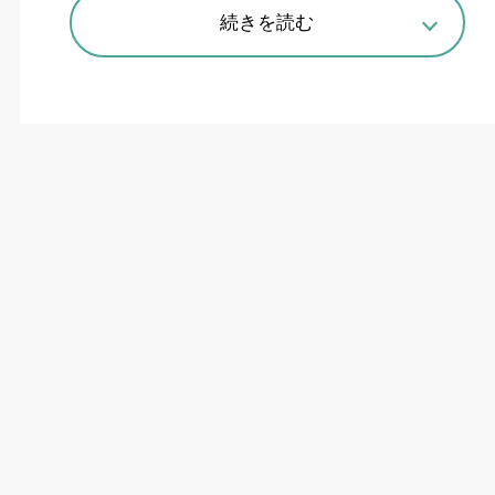
続きを読む
傾斜軸と回転軸を直線配置
キタムラ機械は
4
月
6
日、同時
5
軸制御横形マシ
ニングセンタの新製品「
SUPERCELL-800G
」
（
=
写真）を発売した。
84
年の発売以来、
900
セ
ット以上の販売実績がある「
SUPERCELL
シリー
ズ」の最上位機種。パレットサイズは
630×630
?
_、最大ワークサイズは直径
900×
高さ
700
?_、
最大積載重量は
1200kg
、主軸回転速度は毎分
2
万回転、工具収納本数
122
本。主に、航空機、半
導体製造装置、電力・エネルギー関連、建設機
械・車輛関連の構造部品加工等の市場をターゲッ