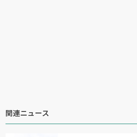
（
2021
年
4
月
25
日号掲載）
関連ニュース