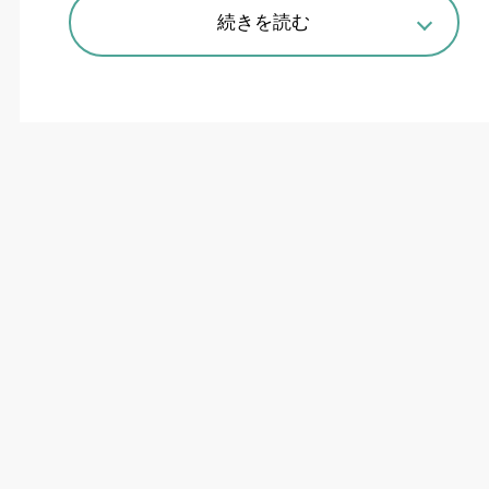
続きを読む
温度と振動、影響を極小化
キタムラ機械は、同社初の微細加工機となる
「
Mycenter-SUPER MICRON
」（
=
写真、スーパ
ーマイクロン）を
4
月
12
日に発売した。主な仕様
はテーブルサイズ
400×500
?_、各軸移動量
X450×Y350×Z300
?_、テーブル積載重量
125
?
`?c、最高主軸回転数は毎分
4
万回転、工具収納
本数
18
本。集塵機や防塵構造を備え、グラファ
イト加工や微細加工時の細かい切粉にも対応す
る。「精密金型、医療、光学、電子・半導体製造
装置用機器の部品加工分野の旺盛な需要増に対応