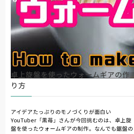
シェアする
黒苺
#YouTuber
#製造・機械加工
#How To動画
#動画記事
旋盤でギア作る方法 How to make a
ここに
注目！
worm wheel on a lathe
卓上旋盤を使ったウォームギアの作
り方
アイデアたっぷりのモノづくりが面白い
YouTuber「黒苺」さんが今回挑むのは、卓上旋
盤を使ったウォームギアの制作。なんでも鋸盤の