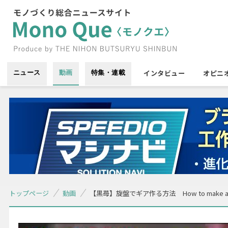
インタビュー
オピニ
ニュース
動画
特集・連載
トップページ
動画
【黒苺】旋盤でギア作る方法 How to make a worm