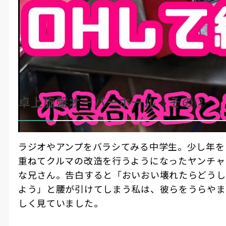
黒苺
#YouTuber
#How To動画
#製造・機械加工
#動画記事
卓上旋盤オーバーホール完成させます
ここに
注目！
よぉ♪
卓上旋盤オーバーホール その②
ラジオやアンプをバラシてみる中学生。少し年を
重ねてクルマの改造を行うようになったヤンチャ
な兄さん。告白すると「おいおい壊れたらどうし
よう」と腰が引けてしまう私は、彼らをうらやま
しく見ていました。