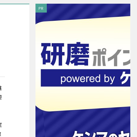
PR
違
迎
症
徹