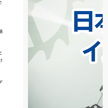
で
て
感
て
け
デ