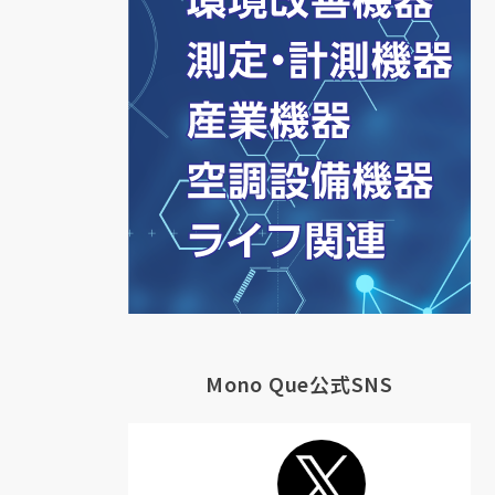
Mono Que公式SNS