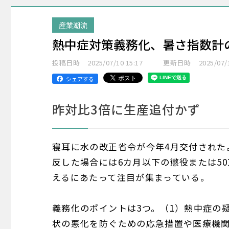
産業潮流
熱中症対策義務化、暑さ指数計
投稿日時
2025/07/10 15:17
更新日時
2025/07/
シェアする
昨対比3倍に生産追付かず
寝耳に水の改正省令が今年4月交付された
反した場合には6カ月以下の懲役または5
えるにあたって注目が集まっている。
義務化のポイントは3つ。（1）熱中症の
状の悪化を防ぐための応急措置や医療機関