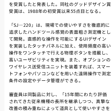
を受賞したと発表した。同社のグッドデザイン賞
受賞は、
1988
年の初受賞以来
55
点目となる。
「
SJ―220
」は、現場での使いやすさを徹底的に
追求したハンドツール感覚の表面粗さ測定機とし
て開発。直感的な操作を可能にする
UI
デザイン
を実装したタッチパネルに加え、使用頻度の高い
操作をワンタッチで行える物理ボタンを搭載し、
高いユーザビリティを実現。また、オプションの
ワイヤレス送受信ユニットを装着すれば、スマー
トフォンやパソコンなどを用いた遠隔操作で測定
条件の設定やデータ管理ができる。
審査員は同製品に対し、「
15
年間にわたり評価
されてきた従来機種の長所を継承しつつ、真摯な
改善の積み重ねによって道具として使いやすさを