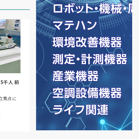
5千人 前
立焦点に