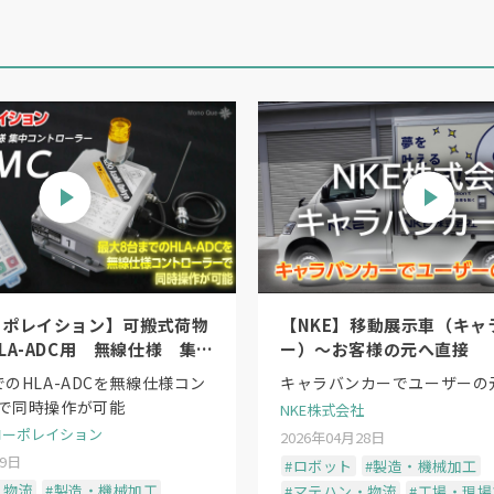
ーポレイション】可搬式荷物
【NKE】移動展示車（キャ
LA-ADC用 無線仕様 集中
ー）〜お客様の元へ直接
ラー「HLA-MC」
のHLA-ADCを無線仕様コン
キャラバンカーでユーザーの
で同時操作が可能
NKE株式会社
コーポレイション
2026年04月28日
19日
#ロボット
#製造・機械加工
・物流
#製造・機械加工
#マテハン・物流
#工場・現