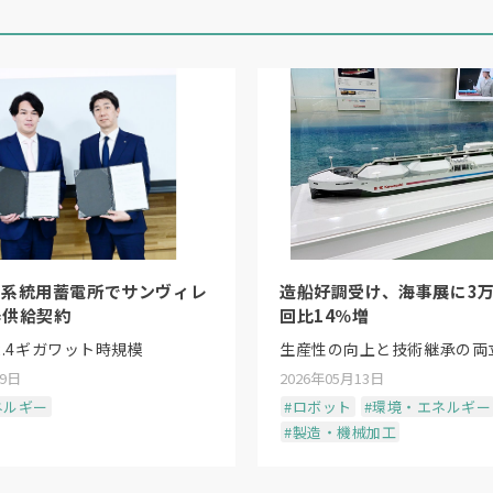
、系統用蓄電所でサンヴィレ
造船好調受け、海事展に3万
器供給契約
回比14％増
2.4ギガワット時規模
生産性の向上と技術継承の両
19日
2026年05月13日
ネルギー
#ロボット
#環境・エネルギー
#製造・機械加工