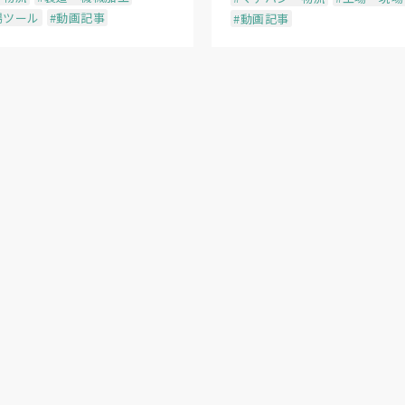
場ツール
#動画記事
#動画記事