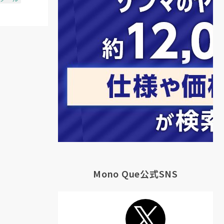
Mono Que公式SNS