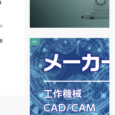
機
ン
用
PR