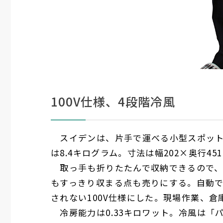
100V仕様、4段階冷風
スイデンは、片手で運べる小型スポット
は
8
.
4
キログラム。寸法は幅
202×
奥行
45
取っ手も折りたたんで収納できるので、
もすっきり収まる点も売りにする。自動
されない
100V
仕様にした。現場作業、倉
冷房能力は
0.33
キロワット。冷風は「