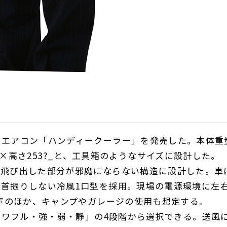
エアコン「ハンディークーラー」を発売した。本体重
1×
高さ
253
?_と、工具箱のようなサイズに設計した。
飛び出した部分が邪魔にならない構造に設計した。車
で首振りしない冷風
1
口型を採用。現場の電源環境に左
庫のほか、キャンプやガレージの使用も想定する。
パワフル・強・弱・静」の
4
段階から選択できる。送風