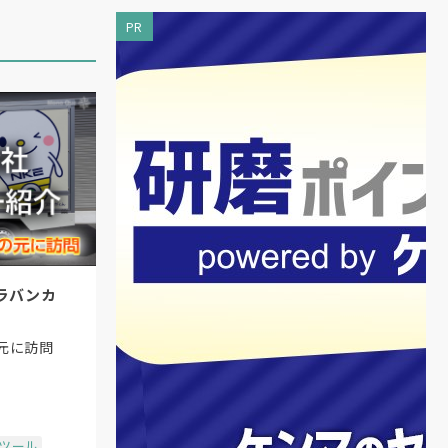
PR
ラバンカ
元に訪問
場ツール