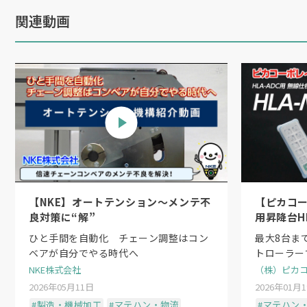
関連動画
【NKE】オートテンション〜メンテ不
【ピカコ
良対策に“解”
用昇降台H
コントロー
ひと手間を自動化 チェーン調整はコン
最大8台まで
ベアが自分でやる時代へ
トローラー
NKE株式会社
（株）ピカ
2026年05月11日
2026年01月
#製造・機械加工
#マテハン・物流
#マテハン