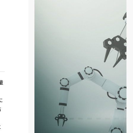
量
に
右
に