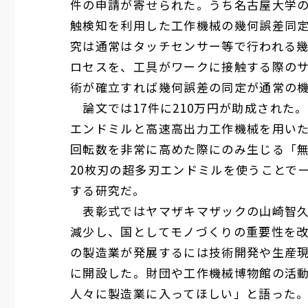
件の申請が寄せられた。うち名古屋大学の
触検知を利用した工作機械の幾何誤差同
究は通常はタッチセンサー等で行われる
ロセスを、工具がワークに接触する際の
術が確立すれば幾何誤差の同定が通常の
論文では
17
件に
210
万円が助成された。
エンドミルと高速高出力工作機械を用い
回転数を非常に高めた際にのみ生じる「
20
枚刃の超多刃エンドミルを使うことで
する研究だ。
表彰式ではヤマザキマザックの山崎智久
減少し、国としてモノづくりの重要性を
の製造業が発展するには技術開発や生産
に開設した。財団や工作機械博物館の活
人々に製造業に入ってほしい」と語った