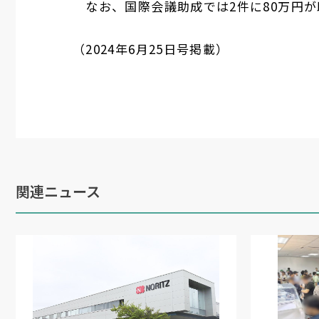
なお、国際会議助成では
2
件に
80
万円が
（
2024
年
6
月
25
日号掲載）
関連ニュース