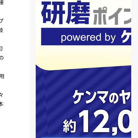
接
研
プ
技
刃
の
、
用
々
本
年