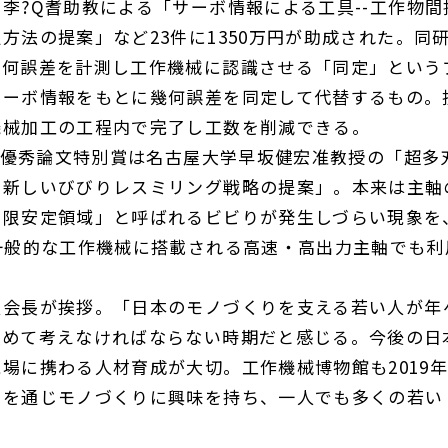
李?Q耆助教による「サーボ情報による工具
--
工作物間
定方法の提案」など
23
件に
1350
万円が助成された。同
幾何誤差を計測し工作機械に認識させる「同定」という
サーボ情報をもとに幾何誤差を同定して代替するもの。
機械加工の工程内で完了し工数を削減できる。
優秀論文特別賞は名古屋大学早坂健宏准教授の「超多
た新しいびびりレスミリング戦略の提案」。本来は主軸
無限安定領域」と呼ばれるビビりが発生しづらい現象を
一般的な工作機械に搭載される高速・高出力主軸でも利
会長が挨拶。「日本のモノづくりを支える若い人が年
改めて考えなければならない時期だと感じる。今後の日
現場に携わる人材育成が大切。工作機械博物館も
2019
動を通じモノづくりに興味を持ち、一人でも多くの若い
。