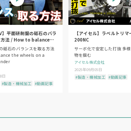
V】平面研削盤の砥石のバラ
【アイセル】ラベルトリマー
 / How to balance
200NC
s on a surface grinder
の砥石のバランスを取る方法
サーボ化で安定した打抜 多
lance the wheels on a
物を掴む
inder
アイセル株式会社
2025年09月05日
18日
#製造・機械加工
#動画記事
#製造・機械加工
#動画記事