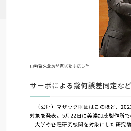
山崎智久会長が賞状を手渡した
サーボによる幾何誤差同定な
（公財）マザック財団はこのほど、
202
対象を発表。
5
月
22
日に美濃加茂製作所で
大学や各種研究機関を対象にした研究助