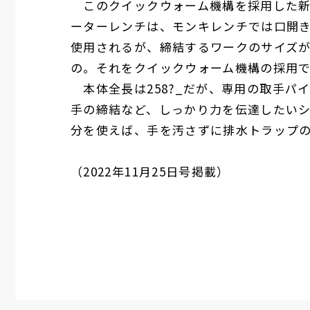
このクイックウォーム機構を採用した新
ーターレンチは、モンキレンチでは口開
使用されるが、締結するワークのサイズ
の。それをクイックウォーム機構の採用
本体全長は
258
?_だが、専用の取手パ
手の締結など、しっかり力を伝達したい
分を使えば、手を汚さずに排水トラップ
（
2022
年
11
月
25
日号掲載）