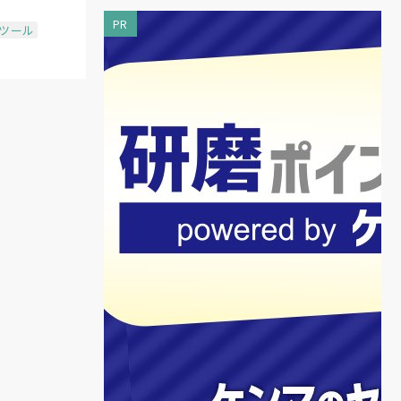
PR
場ツール