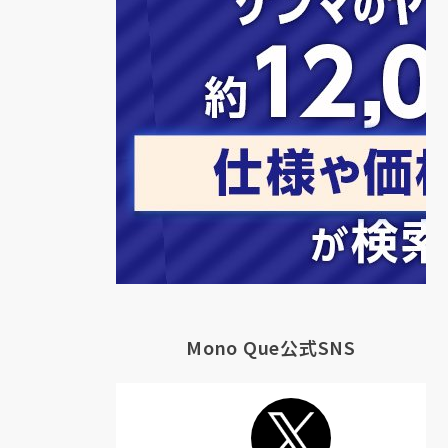
Mono Que公式SNS