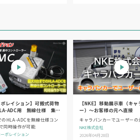
ーポレイション】可搬式荷物
【NKE】移動展示車（キャ
LA-ADC用 無線仕様 集中
ー）〜お客様の元へ直接
ラー「HLA-MC」
のHLA-ADCを無線仕様コン
キャラバンカーでユーザーの
で同時操作が可能
NKE株式会社
コーポレイション
2026年04月28日