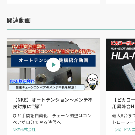
関連動画
【NKE】オートテンション〜メンテ不
【ピカコ
良対策に“解”
用昇降台H
コントロー
ひと手間を自動化 チェーン調整はコン
最大8台まで
ベアが自分でやる時代へ
トローラー
NKE株式会社
（株）ピカ