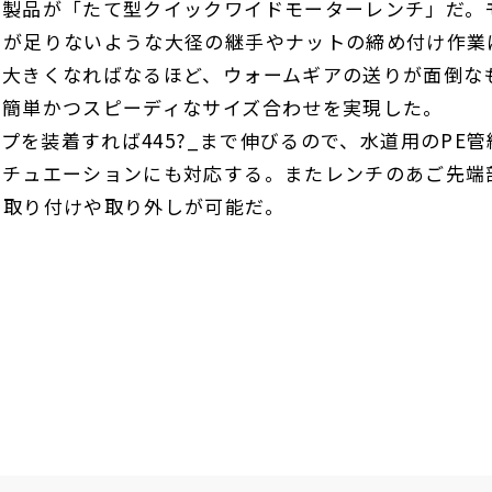
製品が「たて型クイックワイドモーターレンチ」だ。
きが足りないような大径の継手やナットの締め付け作業
が大きくなればなるほど、ウォームギアの送りが面倒な
で簡単かつスピーディなサイズ合わせを実現した。
イプを装着すれば
445
?_まで伸びるので、水道用の
PE
管
シチュエーションにも対応する。またレンチのあご先端
の取り付けや取り外しが可能だ。