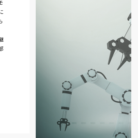
モ
に
も
継
部