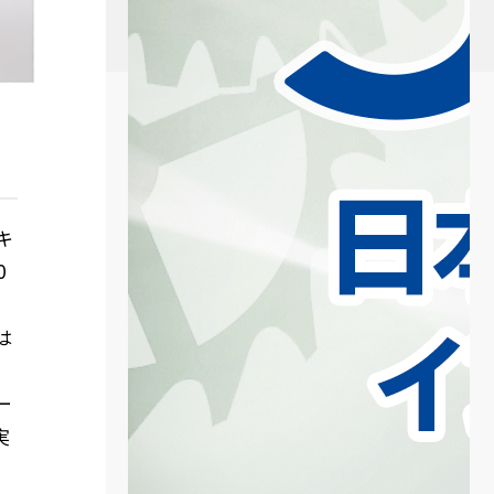
キ
0
は
ー
実