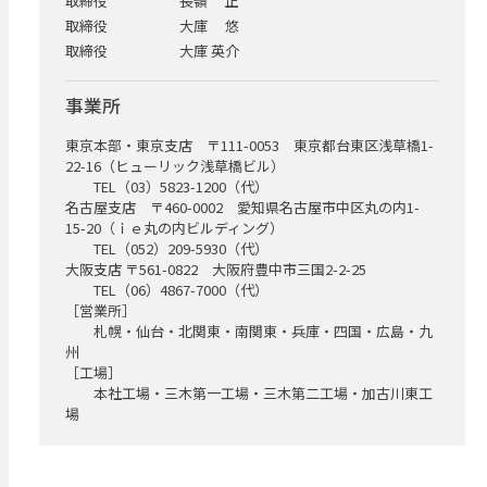
取締役
長嶺 正
取締役
大庫 悠
取締役
大庫 英介
事業所
東京本部・東京支店 〒111-0053 東京都台東区浅草橋1-
22-16（ヒューリック浅草橋ビル）
TEL（03）5823-1200（代）
名古屋支店 〒460-0002 愛知県名古屋市中区丸の内1-
15-20（ｉｅ丸の内ビルディング）
TEL（052）209-5930（代）
大阪支店 〒561-0822 大阪府豊中市三国2-2-25
TEL（06）4867-7000（代）
［営業所］
札幌・仙台・北関東・南関東・兵庫・四国・広島・九
州
［工場］
本社工場・三木第一工場・三木第二工場・加古川東工
場