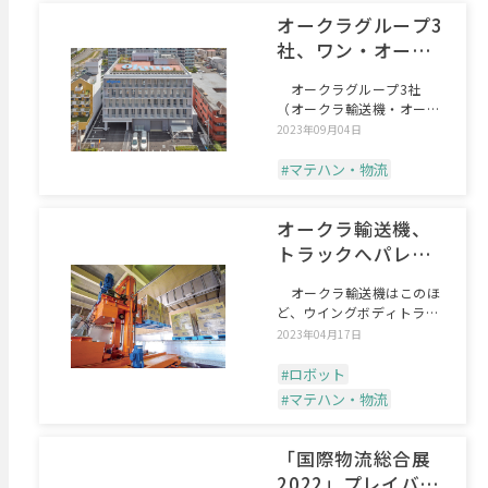
オークラグループ3
社、ワン・オーク
ラ体現する新社屋
オークラグループ3社
（オークラ輸送機・オーク
ラサービス・上野電気工
2023年09月04日
業）
#マテハン・物流
オークラ輸送機、
トラックへパレッ
トを自動積載
オークラ輸送機はこのほ
ど、ウイングボディトラッ
クへの荷積みパレットの自
2023年04月17日
#ロボット
#マテハン・物流
「国際物流総合展
2022」プレイバッ