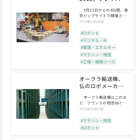
ク
9月13日からの4日間、東
京ビッグサイトで開催され
6万人を超える来場者
2022年10月24日
#ロボット
#デジタル・AI
#環境・エネルギー
#マテハン・物流
#工場・現場ツール
オークラ輸送機、
仏のロボメーカー
と販売提携
オークラ輸送機はこのほ
ど、フランスの物流向けロ
ボットメーカー・EXOT
2022年09月16日
#マテハン・物流
#ロボット