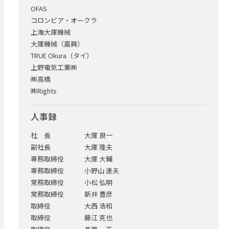
OFAS
コロンビア・オークラ
上海大庫機械
大庫機械（嘉興）
TRUE Okura（タイ）
上野電気工業㈱
㈱高橋
㈱Rights
人事録
社 長
大庫 良一
副社長
大庫 隆夫
専務取締役
大庫 大輔
専務取締役
小野山 達夫
常務取締役
小松 弘明
常務取締役
新井 豊彦
取締役
大西 浩和
取締役
藤江 克也