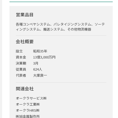
営業品目
各種コンベヤシステム、パレタイジングシステム、ソーテ
ィングシステム、搬送システム、その他物流機器
会社概要
設立
昭和35年
資本金
13億3,000万円
決算期
3月
従業員
624人
代表者
大庫良一
関連会社
オークラサービス㈱
オークラ工業㈱
オークラHRS㈱
㈱旭金属製作所