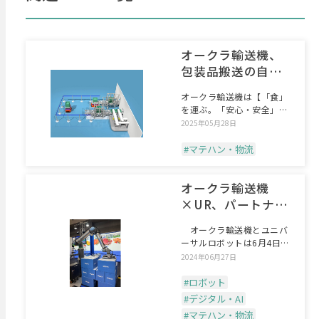
オークラ輸送機、
包装品搬送の自動
化をFOOMA
オークラ輸送機は【「食」
JAPANで提案
を運ぶ。「安心・安全」に
運ぶ。】をテーマに、人手
2025年05月28日
#マテハン・物流
オークラ輸送機
×UR、パートナー
シップを締結
オークラ輸送機とユニバ
ーサルロボットは6月4日、
パートナーシップ契約を
2024年06月27日
#ロボット
#デジタル・AI
#マテハン・物流