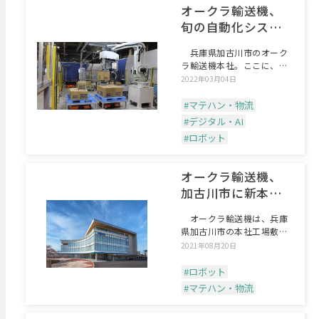
オークラ輸送機、
旬の自動化システ
ムを一堂に
兵庫県加古川市のオーク
ラ輸送機本社。ここに、新
たなマテハンショールーム
2022年03月04日
#マテハン・物流
#デジタル・AI
#ロボット
オークラ輸送機、
加古川市に新本社
ビル
オークラ輸送機は、兵庫
県加古川市の本社工場敷地
内に新本社ビルを竣工した
2021年08月20日
#ロボット
#マテハン・物流