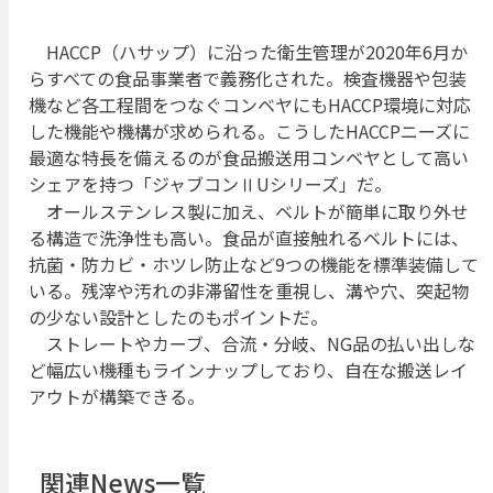
HACCP（ハサップ）に沿った衛生管理が2020年6月か
らすべての食品事業者で義務化された。検査機器や包装
機など各工程間をつなぐコンベヤにもHACCP環境に対応
した機能や機構が求められる。こうしたHACCPニーズに
最適な特長を備えるのが食品搬送用コンベヤとして高い
シェアを持つ「ジャブコンⅡUシリーズ」だ。
オールステンレス製に加え、ベルトが簡単に取り外せ
る構造で洗浄性も高い。食品が直接触れるベルトには、
抗菌・防カビ・ホツレ防止など9つの機能を標準装備して
いる。残滓や汚れの非滞留性を重視し、溝や穴、突起物
の少ない設計としたのもポイントだ。
ストレートやカーブ、合流・分岐、NG品の払い出しな
ど幅広い機種もラインナップしており、自在な搬送レイ
アウトが構築できる。
関連News一覧