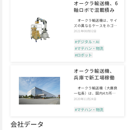
オークラ輸送機、6
軸ロボで混載積み
オークラ輸送機は、サイ
ズの異なるケースをカゴ車
に自動積み込みできるパレ
2021年08月02日
#デジタル・AI
#マテハン・物流
#ロボット
オークラ輸送機、
兵庫で新工場稼働
オークラ輸送機（大庫良
一社長）は、国内4カ所目
の生産拠点となる「三木第
2020年11月24日
#マテハン・物流
会社データ