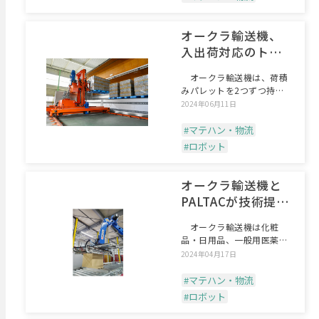
オークラ輸送機、
入出荷対応のトラ
ックローダ
オークラ輸送機は、荷積
みパレットを2つずつ持ち
上げ、ウイングボディトラ
2024年06月11日
#マテハン・物流
#ロボット
オークラ輸送機と
PALTACが技術提
携、段ボール開梱
オークラ輸送機は化粧
装置を製品化
品・日用品、一般用医薬品
の大手卸のPALTACと技
2024年04月17日
#マテハン・物流
#ロボット