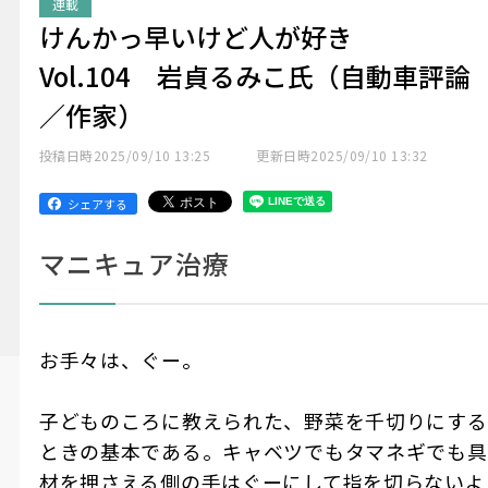
連載
けんかっ早いけど人が好き
Vol.104 岩貞るみこ氏（自動車評論
／作家）
投稿日時
2025/09/10 13:25
更新日時
2025/09/10 13:32
シェアする
マニキュア治療
お手々は、ぐー。
子どものころに教えられた、野菜を千切りにする
ときの基本である。キャベツでもタマネギでも具
材を押さえる側の手はぐーにして指を切らないよ