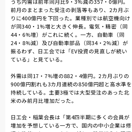
うち内需は前年同月比9・3%減の357・0億円。
前月のまとまった受注の剥落等もあり、2カ月ぶ
りに400億円を下回った。業種別では航空機向け
が同340・1%増と大きく伸長。電気・精密（同
44・6%増）がこれに続く。一方、自動車（同
24・8%減）及び自動車部品（同34・2%減）が
振るわず、日工会では「EV投資の見直しが続い
ている」と見ている。
外需は同17・7%増の882・4億円。2カ月ぶりの
900億円割れも3カ月連続の850億円超と高水準を
持続している。主要3極では大型受注のあった北
米のみ前月比増加だった。
日工会・稲葉会長は「第4四半期に多くの会員が
増加を予想している一方で、国内の中小企業は修