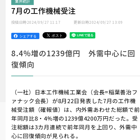
業界統計
7月の工作機械受注
投稿日時
2024/09/27 11:17
更新日時
2024/09/27 13:09
シェアする
8.4%増の1239億円 外需中心に回
復傾向
（一社）日本工作機械工業会（会長=稲葉善治フ
ァナック会長）が8月22日発表した7月の工作機
械受注額（確報値）は、内外需あわせた総額で前
年同月比8・4%増の1239億4200万円だった。受
注総額は3カ月連続で前年同月を上回り、外需中
心に回復傾向が見られる。