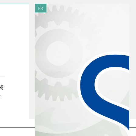
PR
械
と