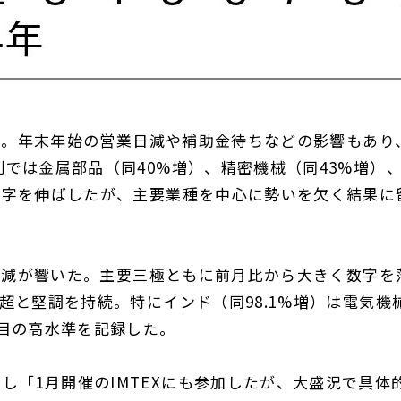
0億円。年末年始の営業日減や補助金待ちなどの影響もあり
別では金属部品（同40%増）、精密機械（同43%増）
が数字を伸ばしたが、主要業種を中心に勢いを欠く結果に
の反動減が響いた。主要三極ともに前月比から大きく数字を
円超と堅調を持続。特にインド（同98.1%増）は電気機
番目の高水準を記録した。
し「1月開催のIMTEXにも参加したが、大盛況で具体