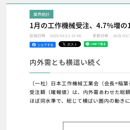
業界統計
1月の工作機械受注、4.7%増の1
投稿日時
2025/03/11 15:46
更新日時
2025/03/
シェアする
内外需とも横這い続く
（一社）日本工作機械工業会（会長=稲葉
受注額（確報値）は、内外需あわせた総額で
ほぼ同水準で、総じて横ばい圏内の動き