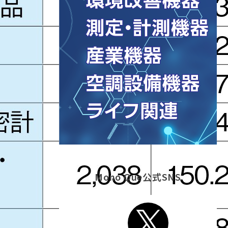
Mono Que公式SNS