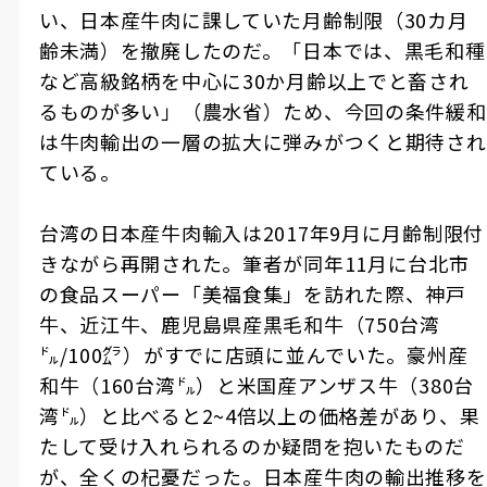
い、日本産牛肉に課していた月齢制限（30カ月
齢未満）を撤廃したのだ。「日本では、黒毛和種
など高級銘柄を中心に30か月齢以上でと畜され
るものが多い」（農水省）ため、今回の条件緩和
は牛肉輸出の一層の拡大に弾みがつくと期待され
ている。
台湾の日本産牛肉輸入は2017年9月に月齢制限付
きながら再開された。筆者が同年11月に台北市
の食品スーパー「美福食集」を訪れた際、神戸
牛、近江牛、鹿児島県産黒毛和牛（750台湾
㌦/100㌘）がすでに店頭に並んでいた。豪州産
和牛（160台湾㌦）と米国産アンザス牛（380台
湾㌦）と比べると2~4倍以上の価格差があり、果
たして受け入れられるのか疑問を抱いたものだ
が、全くの杞憂だった。日本産牛肉の輸出推移を