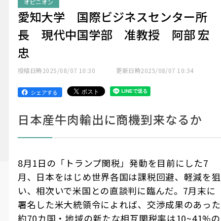
オピニオン
愛知大学 国際ビジネスセンター所
長 現代中国学部 准教授 阿部 宏
忠
投稿日時
2025/08/07 10:30
更新日時
2025/08/07 10:34
シェアする
日本産牛肉輸出に商機到来なるか
8月1日の「トランプ関税」発動を目前にした7
月、日本をはじめ世界各国は課税回避、軽減を狙
い、相次いで米国との直談判に臨んだ。7月末に
署名した米大統領令によれば、交渉成果のあった
約70カ国・地域の新たな相互関税率は10~41%の