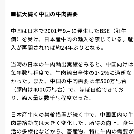
■拡大続く中国の牛肉需要
中国は日本で2001年9月に発生したBSE（狂牛
病）を受け、日本産牛肉の輸入を禁じている。輸
入が再開されれば約24年ぶりとなる。
当時の日本の牛肉輸出実績をみると、中国向けは
毎年数㌧程度で、牛肉輸出全体の1~2%に過ぎな
かった。また、中国の牛肉需要は年500万㌧台
（豚肉は4000万㌧台）で、ほぼ自給できてお
り、輸入量は数千㌧程度だった。
日本産牛肉の禁輸措置が続く中で、中国国内の牛
肉需給動向は大きく変化した。所得の向上、食生
活の多様化などから、畜産物、特に牛肉の需要が