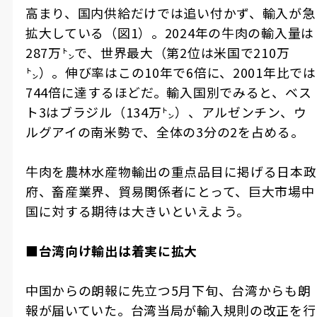
高まり、国内供給だけでは追い付かず、輸入が急
拡大している（図1）。2024年の牛肉の輸入量は
287万㌧で、世界最大（第2位は米国で210万
㌧）。伸び率はこの10年で6倍に、2001年比では
744倍に達するほどだ。輸入国別でみると、ベス
ト3はブラジル（134万㌧）、アルゼンチン、ウ
ルグアイの南米勢で、全体の3分の2を占める。
牛肉を農林水産物輸出の重点品目に掲げる日本政
府、畜産業界、貿易関係者にとって、巨大市場中
国に対する期待は大きいといえよう。
■台湾向け輸出は着実に拡大
中国からの朗報に先立つ5月下旬、台湾からも朗
報が届いていた。台湾当局が輸入規則の改正を行