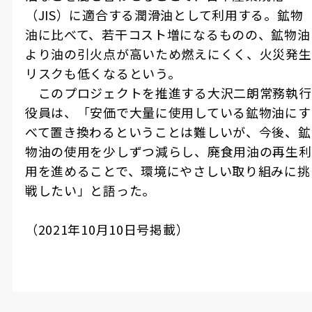
（
JIS
）に適合する潤滑油として利用する。鉱物
油に比べて、若干コスト増になるものの、鉱物油
より油の引火点が高いため燃えにくく、火災発生
リスクも低くなるという。
このプロジェクトを推進する大沢二朗常務執行
役員は、「安価で大量に使用している鉱物油にす
べて置き換わるということは難しいが、今後、鉱
物油の使用を少しずつ減らし、廃食用油の再生利
用を進めることで、環境にやさしい取り組みに挑
戦したい」と語った。
（
2021
年
10
月
10
日号掲載）