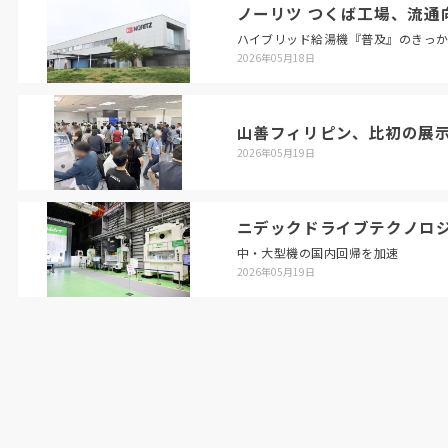
ノーリツ つくば工場、流通
（
2021
年
11
月
10
日号掲載）
ハイブリッド給湯機『普及』のきっ
2026年05月18日
山善フィリピン、比初の展
2026年05月19日
ニデックドライブテクノロ
中・大型機の国内回帰を加速
2026年05月19日