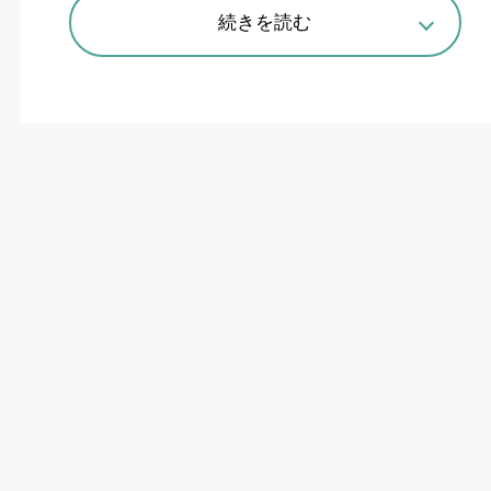
続きを読む
「IGTARP」採用の新機種
ナガセインテグレックスが新たな境地を拓こう
としている。代名詞である「超精密加工」実現の
ために、これまでなら大きな設置スペースやマシ
ン重量を必要としていた。さらに「価格も高い」
というイメージがあったが、それらを完全に払拭
した。
メカトロテックジャパン
2021
で披露した門形
成形平面研削盤「
SGD-2010SLS2-Zero3
」は、
チャックサイズ長さ
2000×
幅
1000
?_ながら、ク
ラス最小の設置スペース（幅
7200×
奥行
2950
ミ