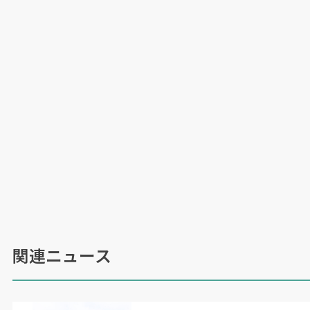
オプションも豊富に取り揃えた。
-90~+45
度
（加工範囲
±45
度）の旋回設定ができる超精密
ユニバーサルヘッドは、大型ワークの端面や傾斜
部の加工に対応することで、ワンチャッキングに
よる能率アップを図った。
3D
タッチプロープによる機上計測も可能だ。
ワークの高さを測定して、所定の寸法になるまで
自動研削したり、
3
次元計測でマスターワークと
の比較による良品判断を行ったりといったことが
できる。
安澤氏は「超精密加工システムとして、自在に
形状創成加工する『スマートサーフアップ』、専
用治具を使わずに磁性体ワークの歪み取り加工が
関連ニュース
できる『スマートアンジュレーションアップ』な
ども搭載できる。こういった機能は、大型ワーク
だからこそ工数削減の効果を発揮する」とした。