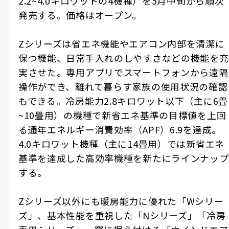
2.2~4.0キロワットの4機種）を5月中旬から順次
発売する。価格はオープン。
Zシリーズは省エネ機能やエアコン内部を清潔に
保つ機能、日常手入れのしやすさなどの機能を充
実させた。専用アプリでスマートフォンから遠隔
操作ができ、離れて暮らす家族の使用状況の確認
もできる。冷房能力2.8キロワット以下（主に6畳
~10畳用）の機種で新省エネ基準の目標値を上回
る通年エネルギー消費効率（APF）6.9を達成。
4.0キロワット機種（主に14畳用）では新省エネ
基準を達成した高効率機種を新たにラインナップ
する。
Zシリーズ以外にも暖房能力に優れた「Wシリー
ズ」、基本性能を重視した「Nシリーズ」「冷房