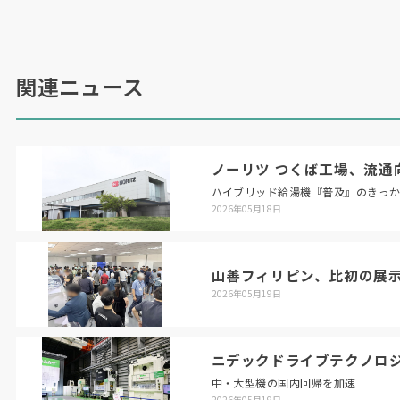
なく、中物ワークの
2
個取り、円テーブルを使っ
た多数個取りなど、大きな加工エリアを生かした
幅広い治具構成ができる」という。
会場入口付近には、新型数値制御装置「
CNC?
関連ニュース
D00
」のシミュレータを設置した。すべての操作
の起点となるホーム画面を新設。残加工・経過時
間、ワークカウンタ、プログラム、工具寿命など
ノーリツ つくば工場、流通
を一度に表示できるのが特徴。「量産時に必要な
ハイブリッド給湯機『普及』のきっ
情報を一元化できるうえ、画面をカスタマイズす
2026年05月18日
れば、さらに使いやすくなる」とした。
山善フィリピン、比初の展
（
2021
年
12
月
25
日号掲載）
2026年05月19日
ニデックドライブテクノロ
中・大型機の国内回帰を加速
2026年05月19日