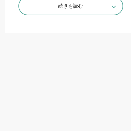
続きを読む
30番で難削材加工と工程集約
ブラザー工業（マシナリー事業）は
12
月
7
日か
ら
2
日間、刈谷工場内のテクノロジーセンターで
プライベートショーを開催した。今秋開かれたメ
カトロテックジャパン
2021
で好評だった提案か
ら、難削材加工、工程集約、自動化などに焦点を
当てた。
小型マシニングセンタ「
SPEEDIO
」のフルラ
インナップ
12
機種を並べた。主軸
30
番機で需要
が高まっている難削材加工に対して、高剛性モデ
ル「
F600X1
」によるテストカットを実施。イン