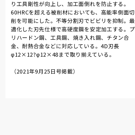
り工具剛性が向上し、加工面倒れを防止する。
60HRC
を超える被削材においても、高能率側面切
削を可能にした。不等分割刃でビビリを抑制。最
適化した刃先仕様で高硬度鋼を安定加工する。プ
リハードン鋼、工具鋼、焼き入れ鋼、チタン合
金、耐熱合金などに対応している。
4D
刃長
φ12×12
?
φ12×48
まで取り揃えている。
（
2021
年
9
月
25
日号掲載）