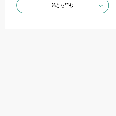
続きを読む
省エネ・効率強化の5軸機も
ヤマザキマザックはこのほど、高速・高品質の
摩擦攪拌接合（
FSW
）が可能な加工機「
FSW-
460V
」を発表した。ほぼ同時期に、環境性能と
生産性を強化した
5
軸加工機と横形マシニングセ
ンタの新機種も相次ぎ発表。いずれも
11
月
8
日か
ら東京ビッグサイトで開かれる
JIMTOF
で披露
し、同日から国内販売を開始する。
FSW-460V
は、
FSW
加工時の高い負荷に耐えら
れる新開発の高回転・高剛性主軸を搭載。高速送
りに対応できる独自の特殊形状ツールも採用し、
従来機と比べ数倍の高速接合を可能にする。ツー