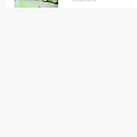
NEO
）低減する。
NC
ロータリーテーブルを標準
搭載し、テーブルの割り出し時間を短縮するなど
生産の効率化に貢献する。
販売価格は
FSW-460V
が
2930
万円、
VARIAXIS
i-700 NEO
が
4930
万円、
HCN-4000 NEO
が
3650
万円、
HCN-5000 NEO
が
3970
万円から（いずれ
も税別）。
（
2022
年
11
月
10
日号掲載）