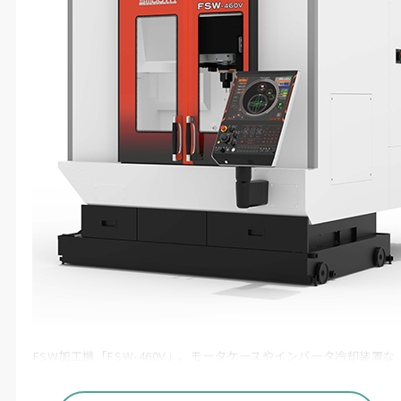
FSW加工機「FSW-460V」。モータケースやインバータ冷却装置な
どEV部品の量産向けに提案する〔左）、同時5軸加工機「VARIAXIS
i-700 NEO」