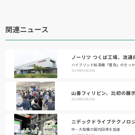
し、新たに省スペース型の
2
パレットチェンジャ
（オプション）を採用するなどコンパクトな自動
化システムを構築できる。
機械の消費電力は従来機種比で最大
30%
低
関連ニュース
減。オプションでクーラントの吐出量を調整する
機能を追加し、切削量に合わせてクーラント動作
を最適化することで省エネ運転を可能にする。半
ノーリツ つくば工場、流通
導体製造装置のほか、自動車部品や航空機部品な
ハイブリッド給湯機『普及』のきっ
ど様々な分野の複雑形状の部品加工に向け提案す
2026年05月18日
る。
同時に市場投入する横形マシニングセンタ
山善フィリピン、比初の展
「
HCN-4000 NEO/HCN-5000 NEO
」は、油圧ユ
2026年05月19日
ニットやチラーユニットなど周辺機器の性能を見
直すことで消費電力を削減。切削量に合わせてク
ーラント動作を最適化する機能をオプションで用
ニデックドライブテクノロ
意し、消費電力を従来機と比べ
46%
（
HCN-5000
中・大型機の国内回帰を加速
2026年05月19日