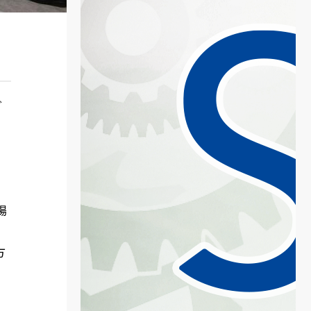
グ
校
高
場
方
状