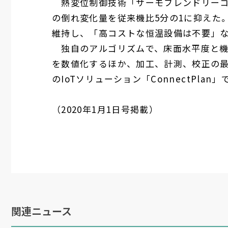
熱変位制御技術「サーモフレンドリーコ
の倒れ変化量を従来機比
5
分の
1
に抑えた
維持し、「高コストな恒温設備は不要」
独自のアルゴリズムで、床面水平度と機
を数値化するほか、加工、計測、校正の
の
IoT
ソリューション「
ConnectPlan
」
（
2020
年
1
月
1
日号掲載）
関連ニュース