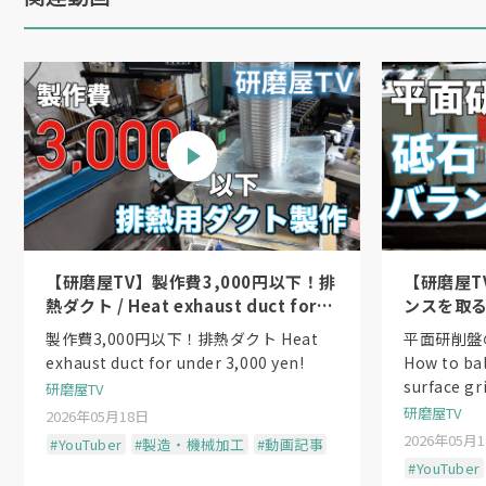
【研磨屋TV】製作費3,000円以下！排
【研磨屋T
熱ダクト / Heat exhaust duct for
ンスを取る方法
under 3,000 yen!
the wheel
製作費3,000円以下！排熱ダクト Heat
平面研削盤
exhaust duct for under 3,000 yen!
How to ba
surface gr
研磨屋TV
研磨屋TV
2026年05月18日
2026年05月
#YouTuber
#製造・機械加工
#動画記事
#YouTuber