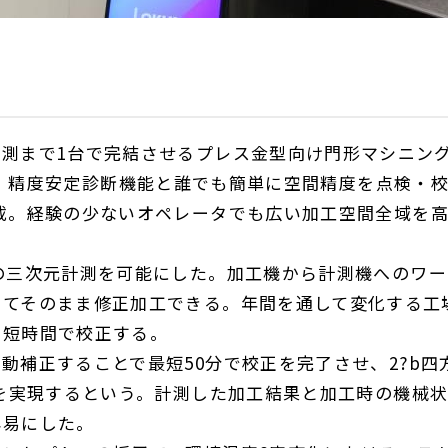
測まで
1
台で完結させるプレス金型向け門形マシニン
。精度安定診断機能と誰でも簡単に空間精度を点検・
載。経験の少ないオペレータでも広い加工空間全域を
の三次元計測を可能にした。加工機から計測機へのワー
じてそのまま修正加工できる。年間を通して変化する工
を短時間で校正する。
動補正することで最短
50
分で校正を完了させ、
2
?b四
を実現するという。計測した加工結果と加工時の機械
容易にした。