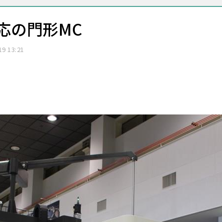
応の門形MC
19 13:21