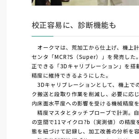
校正容易に、診断機能も
オークマは、荒加工から仕上げ、機上計
センタ「
MCR
?
S
（
Super
）」を発売した
正できる「
3D
キャリブレーション」を搭
精度に維持できるようにした。
3D
キャリブレーションとして、機上で
ク搬送と段取り作業を削減し、必要に応
内床面水平度への影響を受ける機械精度
精度マスタとタッチプローブで計測。自
の空間で
11
マイクロ?b（実測値）の精度
態を紐づけて記録し、加工改善の分析を