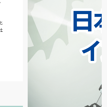
ム
化
社