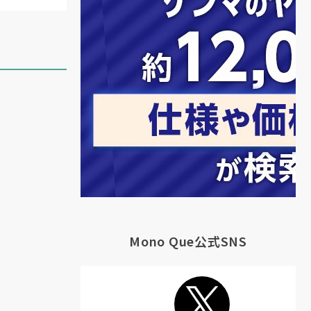
Mono Que公式SNS