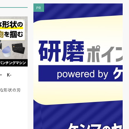
PR
 K-
様な形状の刃