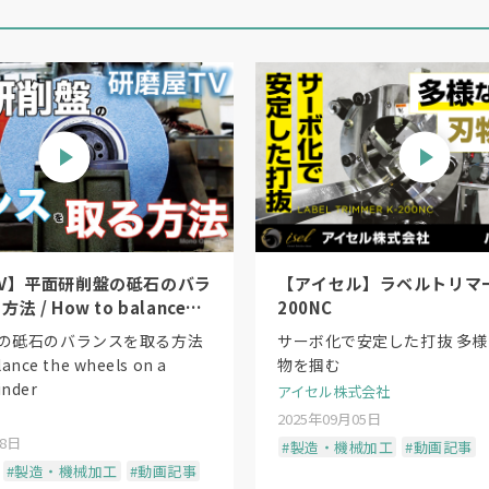
V】平面研削盤の砥石のバラ
【アイセル】ラベルトリマー
 / How to balance
200NC
s on a surface grinder
の砥石のバランスを取る方法
サーボ化で安定した打抜 多
lance the wheels on a
物を掴む
inder
アイセル株式会社
2025年09月05日
18日
#製造・機械加工
#動画記事
#製造・機械加工
#動画記事