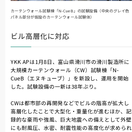
カーテンウォール試験棟「N-CueB」の試験設備（中央のグレイ色
パネル部分が仮設のカーテンウォール試験体）
ビル高層化に対応
YKK AP
は
1
月
8
日、富山県滑川市の滑川製造所に
大規模カーテンウォール（
CW
）試験棟「
N-
CueB
（エヌキューブ）」を新設し、運用を開始
した。試験設備の一新は
38
年ぶり。
CW
は都市部の再開発などでビルの階高が拡大し
高層化したことで大型化・重量化が進むほか、記
録的な豪雨や強風、巨大地震への備えとして外壁
にも耐風圧、水密、耐震性能の高度化が求められ