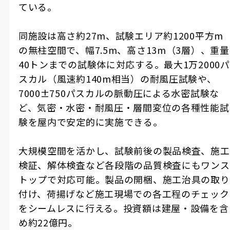
ている。
同施設は高さ約
27m
、試験エリア約
1200
平方
m
の無柱空間で、幅
7.5m
、高さ
13m
（
3
層）、重量
40
トンまでの試験体に対応する。最大
1
万
2000
パ
スカル（風速約
140m
相当）の耐風圧試験や、
7000±750
パスカルの脈動圧による水密試験な
ど、気密・水密・耐風圧・層間変位の各種性能試
験を屋内で安定的に実施できる。
大規模空間を活かし、試験前後の製品検査、施工
検証、解体検査など各段階の品質検査にもワンス
トップで対応可能。製品の開梱、施工治具の取り
付け、荷揚げなど施工現場での各工程のチェック
をシームレスに行える。投資額は建屋・設備を含
め約
22
億円。