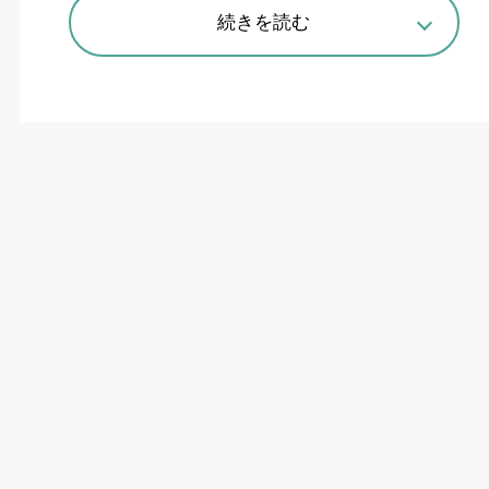
続きを読む
半導体産業の集積地に
オークマは
2024
年
12
月
13
日、サービス拠点「オ
ークマ
九州
CS
センター」（
=
写真、外観）を開
設した。「半導体製造装置関連企業が集積する熊
本県の地で、最先端の生産加工のソリューション