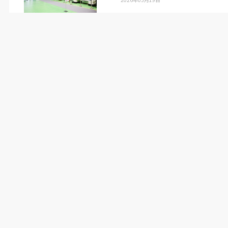
ニーズが高まっている」とし「世界的半導体受託
生産メーカーの新工場建設に伴い半導体サプライ
チェーンが進出を強めるなど、製造業の発展著し
い熊本県において当社はモノづくりサービス拠点
としてお客様の生産性向上を支援する同センター
を、当社熊本営業所と共に開設した」と背景を説
明した。
（日本物流新聞
2025
年
1
月
10
日号掲載）