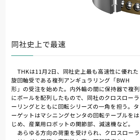
同社史上で最速
THK
は
11
月
2
日、同社史上最も高速性に優れた
旋回軸受である複列アンギュラリング「
BWH
形」の受注を始めた。内外輪の間に保持器で複列
にボールを配列したもので、同社のクロスローラ
ーリングとともに回転シリーズの一角を担う。タ
ーゲットはマシニングセンタの回転テーブルをは
じめ、産業用ロボットの関節部、減速機など。
あらゆる方向の荷重を受けられ、クロスローラ