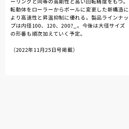
ーリングと同等の高剛性と高い回転精度をもつ。
転動体をローラーからボールに変更した新構造に
より高速性と昇温抑制に優れる。製品ラインナッ
プは内径
100
、
120
、
200
?_。今後は大径サイズ
の形番も順次加えていく予定。
（
2022
年
11
月
25
日号掲載）