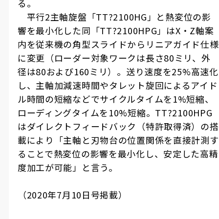
る。
平行
2
主軸旋盤「
TT?2100HG
」と熱変位の影
響を最小化した同「
TT?2100HPG
」は
X
・
Z
軸案
内を従来機の角型スライドからリニアガイド仕様
に変更（ローダー対象ワークは長さ
80
ミリ、外
径は
80
および
160
ミリ）。送り速度を
25%
高速化
し、主軸加減速時間やタレット旋回によるアイド
ル時間の短縮などでサイクルタイムを
1%
短縮、
ローディングタイムを
10%
短縮。
TT?2100HPG
はダイレクトフィードバック（特許取得済）の搭
載により「主軸と刃物台の位置関係を直接計測す
ることで熱変位の影響を最小化し、安定した高精
度加工が可能」と言う。
（
2020
年
7
月
10
日号掲載）