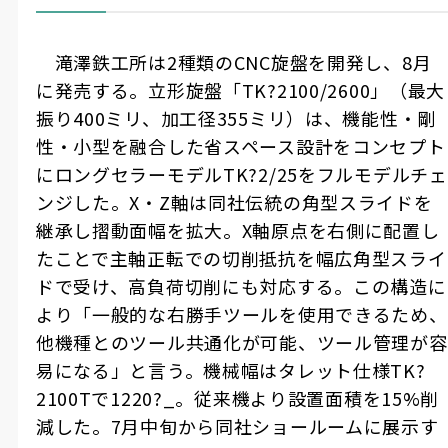
滝澤鉄工所は
2
種類の
CNC
旋盤を開発し、
8
月
に発売する。立形旋盤「
TK?2100/2600
」（最大
振り
400
ミリ、加工径
355
ミリ）は、機能性・剛
性・小型を融合した省スペース設計をコンセプト
にロングセラーモデル
TK
?2/25をフルモデルチェ
ンジした。
X
・
Z
軸は同社伝統の角型スライドを
継承し摺動面幅を拡大。
X
軸原点を右側に配置し
たことで主軸正転での切削抵抗を幅広角型スライ
ドで受け、高負荷切削にも対応する。この構造に
より「一般的な右勝手ツールを使用できるため、
他機種とのツール共通化が可能、ツール管理が容
易になる」と言う。機械幅はタレット仕様
TK
?
2100Tで
1220
?_。従来機より設置面積を
15%
削
減した。
7
月中旬から同社ショールームに展示す