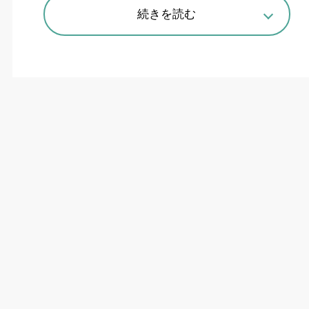
続きを読む
工程集約と自動化で高い生産性実現
オークマは、小型複合加工機「
MULTUS
U1000
」（
=
写真）と「同
U2000
」を開発した。
高精度の長時間安定維持と高い加工性能を両立し
ながら、設置面積
8
.
2
平方㍍（
MULTUS U3000
比
41%
縮小）、機械幅も
25%
縮小（同）とクラス
最小レベルを実現。限られた工場スペースでも高
い生産性を発揮する。
U1000
は
6
インチチャック、
U2000
は
8
インチチ