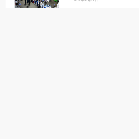
たって安定維持するほか、機械に搭載された
AI
が
状態を判断し、不意の故障による生産ロスを未然
に防止する。
（日本物流新聞
2025
年
11
月
25
日号掲載）