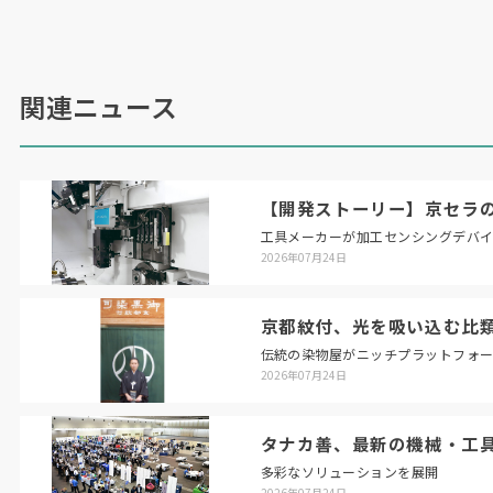
加工においても、所要床面積を最小化しつつ加工
領域を最大化し、従来機相当の加工性能を堅持。
従来は工程分割していた加工条件を、そのまま転
関連ニュース
用可能な性能を確保している。
自動化対応も強化した。機械前面をフラット構造
とすることで、加工物を着脱するロボットを機械
【開発ストーリー】京セラの
に最大限近づけることができ、コンパクトなロボ
工具メーカーが加工センシングデバ
ットセルを実現。さらにローダーを機上に取り付
2026年07月24日
けることで、量産部品加工セルの省スペース化に
も貢献する。
京都紋付、光を吸い込む比
伝統の染物屋がニッチプラットフォ
2026年07月24日
精度面では、刃物台の旋回軸および旋削主軸の割
出精度を大幅に引き上げ、高精度化が進む中・小
物部品の加工要求に応える。知能化技術「ファイ
タナカ善、最新の機械・工
ブチューニング」により、
5
軸加工を長時間にわ
多彩なソリューションを展開
2026年07月24日