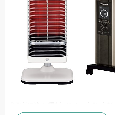
【写真左】遠赤外線電気暖房機「コアヒート」、【写真中央】オイ
ルレスヒーター「NOIL HEAT」、【写真右】石油ファンヒーター
「WZシリーズ」