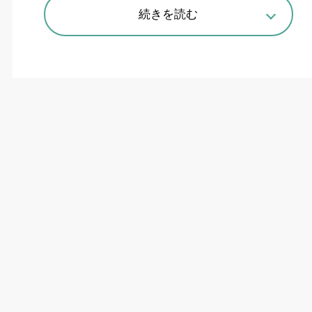
続きを読む
コロナは石油ファンヒーター、オイルレスヒータ
ー、遠赤外線電気暖房機の2025年モデルを全国
の家電量販店などで8月下旬から順次発売する。
昨今の物価上昇などで消費者の節約意識が高まっ
ていることを受け、石油ファンヒーターには燃焼
で生じた熱を再利用する方式のバーナーを搭載。
運転時の消費電力を抑えることができる。上位機
種WZシリーズとVXシリーズ（大型タイプを除
く）はDCモーターを採用することで業界一の低
消費電力を実現し、1シーズンの電気代を5年前